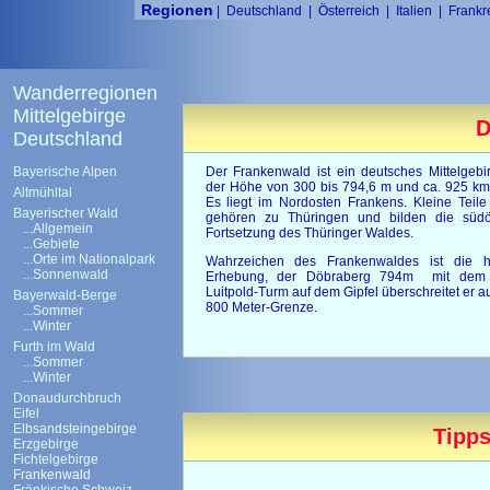
Regionen
|
Deutschland
|
Österreich
|
Italien
|
Frankr
Wanderregionen
Mittelgebirge
D
Deutschland
Bayerische Alpen
Der Frankenwald ist ein deutsches Mittelgebi
der Höhe von 300 bis 794,6 m und ca. 925 km
Altmühltal
Es liegt im Nordosten Frankens. Kleine Teil
Bayerischer Wald
gehören zu Thüringen und bilden die südös
...Allgemein
Fortsetzung des Thüringer Waldes.
...Gebiete
...Orte im Nationalpark
Wahrzeichen des Frankenwaldes ist die h
...Sonnenwald
Erhebung, der Döbraberg 794m mit dem 
Luitpold-Turm auf dem Gipfel überschreitet er a
Bayerwald-Berge
800 Meter-Grenze.
...Sommer
...Winter
Furth im Wald
...Sommer
...Winter
Donaudurchbruch
Eifel
Elbsandsteingebirge
Tipps
Erzgebirge
Fichtelgebirge
Frankenwald