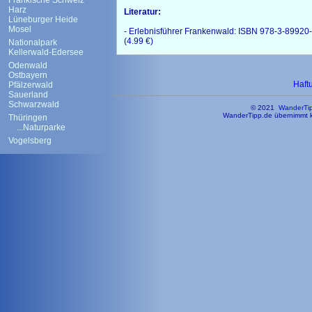
Fränkische Schweiz
Harz
Literatur:
Lüneburger Heide
Mosel
- Erlebnisführer Frankenwald: ISBN 978-3-89920
(4.99 €)
Nationalpark
Kellerwald-Edersee
Odenwald
Ostbayern
Haft
Pfälzerwald
Sauerland
Schwarzwald
© 2021
WanderTi
WanderTipp.de übernimmt ke
Thüringen
...Naturparke
Vogelsberg