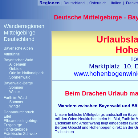
Regionen
|
Deutschland
|
Österreich
|
Italien
|
Frankr
Deutsche Mittelgebirge - Ba
Wanderregionen
Mittelgebirge
Urlaubsla
Deutschland
Hohe
Bayerische Alpen
Altmühltal
To
Bayerischer Wald
...Allgemein
Marktplatz 10, D
...Gebiete
www.hohenbogenwink
...Orte im Nationalpark
...Sonnenwald
Bayerwald-Berge
...Sommer
...Winter
Beim Drachen Urlaub m
Furth im Wald
...Sommer
Wandern zwischen Bayerwald und B
...Winter
Donaudurchbruch
Unsere liebliche Mittelgebirgslandschaft im Baye
Eifel
mit den Orten Neukirchen beim Hl. Blut, Furth im 
Elbsandsteingebirge
Eschlkam und Arnschwang liegt eingebettet zwis
Erzgebirge
Bergen Gibacht und Hohenbogen direkt an der G
Fichtelgebirge
Tschechien.
Fränkische Schweiz