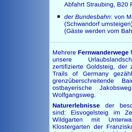
Abfahrt Straubing, B20 
der Bundesbahn
: von 
(Schwandorf umsteigen
(Gäste werden vom Bah
Mehrere
Fernwanderwege
f
unsere Urlaubslandsc
zertifizierte Goldsteig, de
Trails of Germany gezähl
grenzüberschreitende Ba
ostbayerische Jakobsw
Wolfgangsweg.
Naturerlebnisse
der beso
sind: Eisvogelsteig im 
Wildgarten mit Unterwas
Klostergarten der Franzis