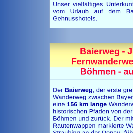
Unser vielfältiges Unterkun
vom Urlaub auf dem Baue
Gehnusshotels.
Baierweg - 
Fernwanderwe
Böhmen - au
Der
Baierweg
, der erste gr
Wanderweg zwischen Bayer
eine
156 km lange
Wanderw
historischen Pfaden von de
Böhmen und zurück. Der mi
Rautenwappen markierte Wa
Straubing an der Donau, füh