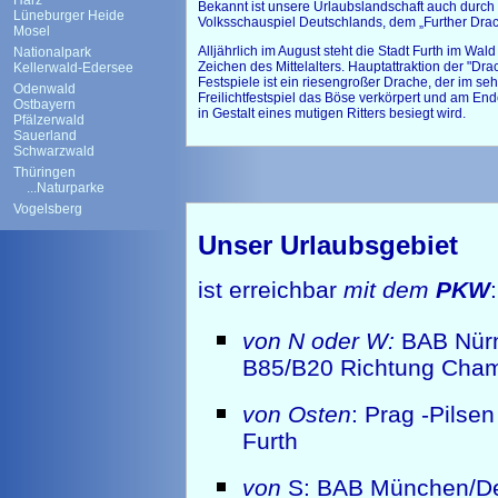
Harz
Bekannt ist unsere Urlaubslandschaft auch durch 
Lüneburger Heide
Volksschauspiel Deutschlands, dem „Further Dra
Mosel
Alljährlich im August steht die Stadt Furth im Wal
Nationalpark
Zeichen des Mittelalters. Hauptattraktion der "Dra
Kellerwald-Edersee
Festspiele ist ein riesengroßer Drache, der im s
Odenwald
Freilichtfestspiel das Böse verkörpert und am En
Ostbayern
in Gestalt eines mutigen Ritters besiegt wird.
Pfälzerwald
Sauerland
Schwarzwald
Thüringen
...Naturparke
Vogelsberg
Unser Urlaubsgebiet
ist erreichbar
mit dem
PKW
:
von N oder W:
BAB Nürn
B85/B20 Richtung Cha
von Osten
: Prag -Pilse
Furth
von
S: BAB München/De