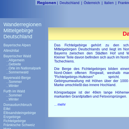
Regionen
|
Deutschland
|
Österreich
|
Italien
|
Frankr
Wanderregionen
Mittelgebirge
Da
Deutschland
Bayerische Alpen
Das Fichtelgebirge gehört zu den sch
Mittelgebirgen Deutschlands und liegt im No
Altmühltal
Bayerns zwischen den Städten Hof und W
Bayerischer Wald
Kleiner Teile davon befinden sich auch im Nor
...Allgemein
Tschechiens.
...Gebiete
...Orte im Nationalpark
Die Berge des Fichtelgebirges bilden eine
...Sonnenwald
Nord-Osten offenen Ringwall, weshalb m
"Fichtelgebirgs-Hufeisen" spricht
Bayerwald-Berge
Gebirgsumwallung mit Höhen über der 1000-
...Sommer
Marke umschließt das innere Hochland.
...Winter
Furth im Wald
Königsetappe ist der 46km lange Höhenw
...Sommer
markanten Granitplatten und Felsvorsprüngen.
...Winter
... mehr
Donaudurchbruch
Eifel
Elbsandsteingebirge
Erzgebirge
Fichtelgebirge
Fränkische Schweiz