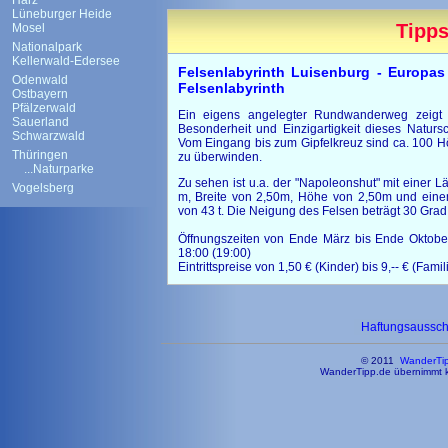
Harz
Lüneburger Heide
Tipps
Mosel
Nationalpark
Kellerwald-Edersee
Felsenlabyrinth Luisenburg - Europas
Odenwald
Felsenlabyrinth
Ostbayern
Pfälzerwald
Ein eigens angelegter Rundwanderweg zeigt 
Sauerland
Besonderheit und Einzigartigkeit dieses Natursc
Schwarzwald
Vom Eingang bis zum Gipfelkreuz sind ca. 100 
Thüringen
zu überwinden.
...Naturparke
Zu sehen ist u.a. der "Napoleonshut" mit einer 
Vogelsberg
m, Breite von 2,50m, Höhe von 2,50m und ein
von 43 t. Die Neigung des Felsen beträgt 30 Grad
Öffnungszeiten von Ende März bis Ende Oktober
18:00 (19:00)
Eintrittspreise von 1,50 € (Kinder) bis 9,-- € (Famil
Haftungsaussc
© 2011
WanderTi
WanderTipp.de übernimmt ke