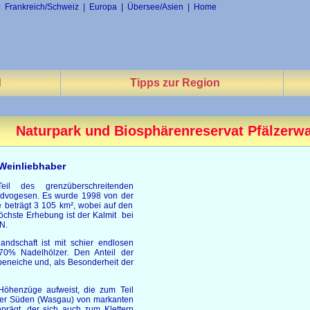
|
Frankreich/Schweiz
|
Europa
|
Übersee/Asien
|
Home
d
Tipps zur Region
Naturpark und Biosphärenreservat Pfälzerw
 Weinliebhaber
eil des grenzüberschreitenden
ordvogesen. Es wurde 1998 von der
beträgt 3 105 km², wobei auf den
höchste Erhebung ist der Kalmit bei
N.
andschaft ist mit schier endlosen
70% Nadelhölzer. Den Anteil der
beneiche und, als Besonderheit der
Höhenzüge aufweist, die zum Teil
t der Süden (Wasgau) von markanten
prägt, der sich auch zum Klettern