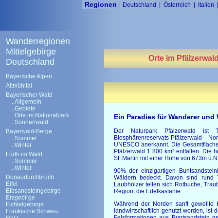
Regionen
|
Deutschland
|
Österreich
|
Italien
Wanderregionen
Mittelgebirge
Orte im Pfälzerwal
Deutschland
Bayerische Alpen
Altmühltal
Bayerischer Wald
...Allgemein
...Gebiete
...Orte im Nationalpark
Ein Paradies für Wanderer und
...Sonnenwald
Der Naturpark Pfälzerwald ist T
Bayerwald-Berge
Biosphärenreservats Pfälzerwald - N
...Sommer
UNESCO anerkannt. Die Gesamtfläche 
...Winter
Pfälzerwald 1 800 km² entfallen. Die 
Furth im Wald
St .Martin mit einer Höhe von 673m ü.N
...Sommer
...Winter
90% der einzigartigen Buntsandsteinl
Donaudurchbruch
Wäldern bedeckt. Davon sind rund 
Eifel
Laubhölzer teilen sich Rotbuche, Trau
Elbsandsteingebirge
Region, die Edelkastanie.
Erzgebirge
Während der Norden sanft gewellte 
Fichtelgebirge
landwirtschaftlich genutzt werden, is
Fränkische Schweiz
Felsformationen aus Buntsandstein ge