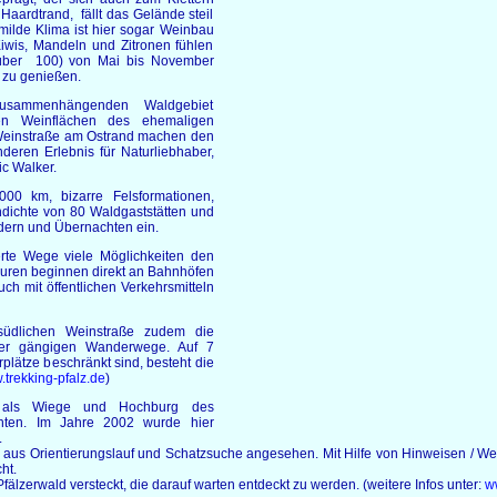
aardtrand, fällt das Gelände steil
 milde Klima ist hier sogar Weinbau
iwis, Mandeln und Zitronen fühlen
 (über 100) von Mai bis November
 zu genießen.
usammenhängenden Waldgebiet
en Weinflächen des ehemaligen
Weinstraße am Ostrand machen den
deren Erlebnis für Naturliebhaber,
c Walker.
0 km, bizarre Felsformationen,
dichte von 80 Waldgaststätten und
dern und Übernachten ein.
rte Wege viele Möglichkeiten den
ouren beginnen direkt an Bahnhöfen
ch mit öffentlichen Verkehrsmitteln
südlichen Weinstraße zudem die
 der gängigen Wanderwege. Auf 7
rplätze beschränkt sind, besteht die
trekking-pfalz.de
)
 als Wiege und Hochburg des
chten. Im Jahre 2002 wurde hier
.
 aus Orientierungslauf und Schatzsuche angesehen. Mit Hilfe von Hinweisen / Wegw
cht.
fälzerwald versteckt, die darauf warten entdeckt zu werden. (weitere Infos unter:
w