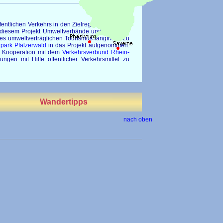
fentlichen Verkehrs in den Zielregionen, sodass
 in diesem Projekt Umweltverbände und die Bahn
des umweltverträglichen Tourismus langfristig zu
park Pfälzerwald
in das Projekt aufgenommen.
In Kooperation mit dem
Verkehrsverbund Rhein-
gen mit Hilfe öffentlicher Verkehrsmittel zu
Wandertipps
nach oben