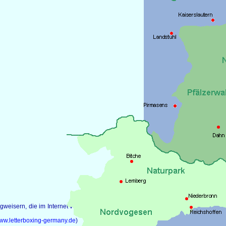
eisern, die im Internet veröffentlicht wurden,
ww.letterboxing-germany.de
)