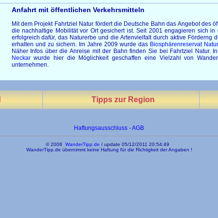
Anfahrt mit öffentlichen Verkehrsmitteln
Mit dem Projekt Fahrtziel Natur fördert die Deutsche Bahn das Angebot des öf
die nachhaltige Mobilität vor Ort gesichert ist. Seit 2001 engagieren sich
erfolgreich dafür, das Naturerbe und die Artenvielfalt durch aktive Förderng 
erhalten und zu sichern. Im Jahre 2009 wurde das
Biosphärenreservat Natur
Näher Infos über die Anreise mit der Bahn finden Sie bei Fahrtziel Natur. 
Neckar
wurde hier die Möglichkeit geschaffen eine Vielzahl von Wanderun
unternehmen.
d
Tipps zur Region
Haftungsausschluss
-
AGB
© 2008
WanderTipp.de
/
update 05/12/2011 20:54:49
WanderTipp.de übernimmt keine Haftung für die Richtigkeit der Angaben !