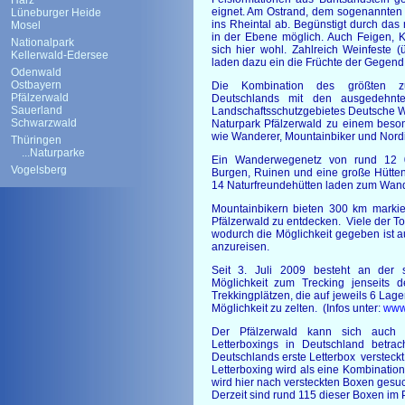
Harz
eignet. Am Ostrand, dem sogenannten H
Lüneburger Heide
ins Rheintal ab. Begünstigt durch das
Mosel
in der Ebene möglich. Auch Feigen, K
Nationalpark
sich hier wohl. Zahlreich Weinfeste
Kellerwald-Edersee
laden dazu ein die Früchte der Gegend
Odenwald
Ostbayern
Die Kombination des größten z
Pfälzerwald
Deutschlands mit den ausgedehnt
Sauerland
Landschaftsschutzgebietes Deutsche 
Schwarzwald
Naturpark Pfälzerwald zu einem beson
wie Wanderer, Mountainbiker und Nordi
Thüringen
...Naturparke
Ein Wanderwegenetz von rund 12 00
Vogelsberg
Burgen, Ruinen und eine große Hütten
14 Naturfreundehütten laden zum Wan
Mountainbikern bieten 300 km markie
Pfälzerwald zu entdecken. Viele der T
wodurch die Möglichkeit gegeben ist au
anzureisen.
Seit 3. Juli 2009 besteht an der 
Möglichkeit zum Trecking jenseits
Trekkingplätzen, die auf jeweils 6 Lage
Möglichkeit zu zelten. (Infos unter:
www.
Der Pfälzerwald kann sich auch
Letterboxings in Deutschland betra
Deutschlands erste Letterbox versteckt
Letterboxing wird als eine Kombination
wird hier nach versteckten Boxen gesu
Derzeit sind rund 115 dieser Boxen im P