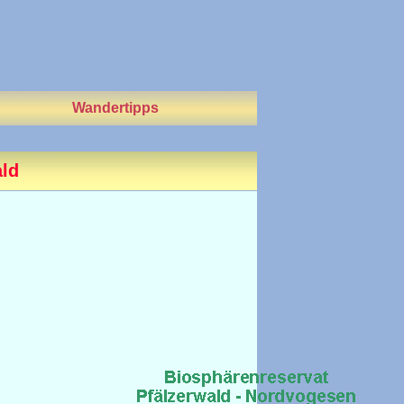
Wandertipps
ald