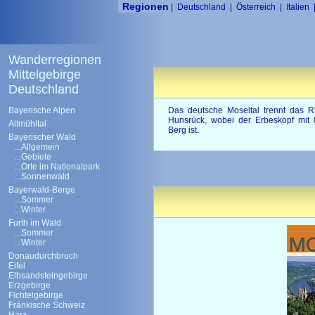
Regionen
|
Deutschland
|
Österreich
|
Italien
Wanderregionen
Mittelgebirge
Deutschland
Bayerische Alpen
Das deutsche Moseltal trennt das Rh
Hunsrück, wobei der Erbeskopf mit 
Altmühltal
Berg ist.
Bayerischer Wald
...Allgemein
...Gebiete
...Orte im Nationalpark
...Sonnenwald
Bayerwald-Berge
...Sommer
...Winter
Furth im Wald
...Sommer
...Winter
Donaudurchbruch
Eifel
Elbsandsteingebirge
Erzgebirge
Fichtelgebirge
Fränkische Schweiz