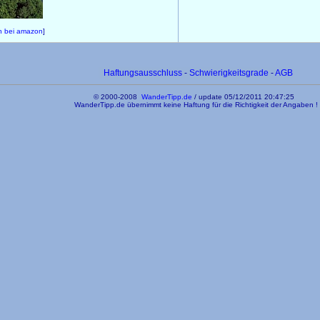
n bei amazon
]
Haftungsausschluss
-
Schwierigkeitsgrade
-
AGB
© 2000-2008
WanderTipp.de
/
update 05/12/2011 20:47:25
WanderTipp.de übernimmt keine Haftung für die Richtigkeit der Angaben !