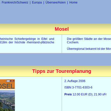
|
Frankreich/Schweiz
|
Europa
|
Übersee/Asien
|
Home
Mosel
einische Schiefergebirge in Eifel und
Die größten Städte an der Mosel
818m der höchste rheinland-pfälzische
Cochem.
Überregional bekannt ist der Mo
Tipps zur Tourenplanung
2. Auflage 2006
ISBN 3-7701-6303-6
Preis
12.00 EUR (D), 21.90 sFr