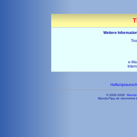
T
Weitere Informatio
Tou
e-Ma
Inter
Haftungsaussc
© 2000-2008
Wander
WanderTipp.de übernimmt ke