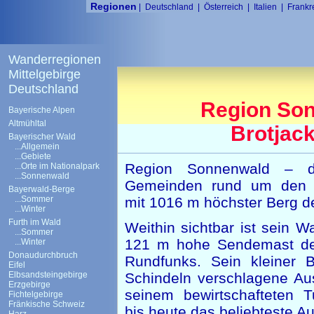
Regionen
|
Deutschland
|
Österreich
|
Italien
|
Frankr
Wanderregionen
Mittelgebirge
Deutschland
Region So
Bayerische Alpen
Altmühltal
Brotjack
Bayerischer Wald
...Allgemein
...Gebiete
Region Sonnenwald – d
...Orte im Nationalpark
...Sonnenwald
Gemeinden rund um den Br
Bayerwald-Berge
...Sommer
mit 1016 m höchster Berg d
...Winter
Furth im Wald
Weithin sichtbar ist sein W
...Sommer
121 m hohe Sendemast de
...Winter
Donaudurchbruch
Rundfunks. Sein kleiner B
Eifel
Elbsandsteingebirge
Schindeln verschlagene Aus
Erzgebirge
seinem bewirtschafteten Tu
Fichtelgebirge
Fränkische Schweiz
bis heute das beliebteste A