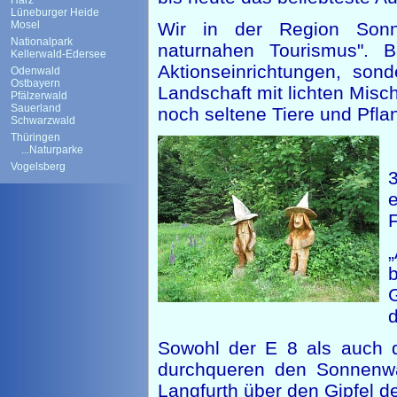
Harz
Lüneburger Heide
Mosel
Wir in der Region Sonne
Nationalpark
naturnahen Tourismus". B
Kellerwald-Edersee
Aktionseinrichtungen, son
Odenwald
Ostbayern
Landschaft mit lichten Mis
Pfälzerwald
Sauerland
noch seltene Tiere und Pfla
Schwarzwald
Thüringen
...Naturparke
Vogelsberg
F
„
G
d
Sowohl der E 8 als auch 
durchqueren den Sonnenwa
Langfurth über den Gipfel de