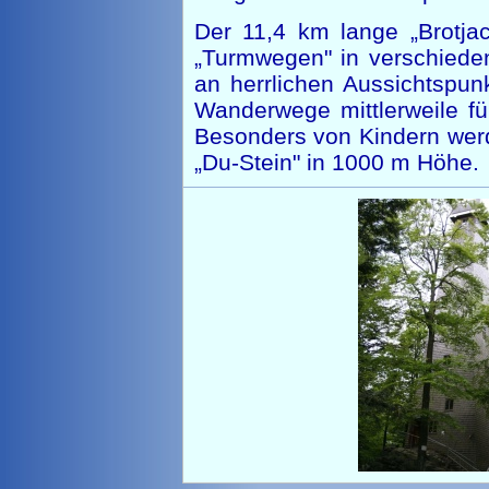
Der 11,4 km lange „Brotjac
„Turmwegen" in verschieden
an herrlichen Aussichtspun
Wanderwege mittlerweile fü
Besonders von Kindern werde
„Du-Stein" in 1000 m Höhe.