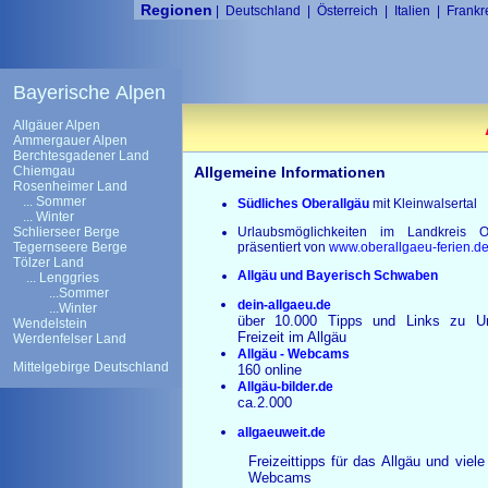
Regionen
|
Deutschland
|
Österreich
|
Italien
|
Frankr
Bayerische Alpen
Allgäuer Alpen
Ammergauer Alpen
Berchtesgadener Land
Chiemgau
Allgemeine Informationen
Rosenheimer Land
... Sommer
Südliches Oberallgäu
mit Kleinwalsertal
... Winter
Schlierseer Berge
Urlaubsmöglichkeiten im Landkreis Ob
Tegernseere Berge
präsentiert von
www.oberallgaeu-ferien.d
Tölzer Land
Allgäu und Bayerisch Schwaben
...
Lenggries
...Sommer
dein-allgaeu.de
...Winter
über 10.000 Tipps und Links zu U
Wendelstein
Freizeit im Allgäu
Werdenfelser Land
Allgäu - Webcams
Mittelgebirge Deutschland
160 online
Allgäu-bilder.de
ca.2.000
allgaeuweit.de
Freizeittipps für das Allgäu und viele
Webcams