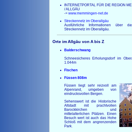
INTERNETPORTAL FÜR DIE REGION M
/ ALLGÄU
->
www.memmingen-net.de
Streckennetz im Oberallgäu
Ausführliche Informationen über 
Streckennetz im Oberallgäu.
Orte im Allgäu von A bis Z
Balderschwang
Schneesicheres Erholungsdorf im Ober
1.044m
Fischen
Füssen 808m
Füssen liegt sehr reizvoll am
Alpenrand, umgeben von
eindrucksvollen Bergen.
Sehenswert ist die Historische
Altstadt mit prachtvollen
Barockkirchen und
mittelalterlichen Plätzen. Einen
Besuch wert ist auch das Hohe
Schloß mit dem angrenzenden
Park.