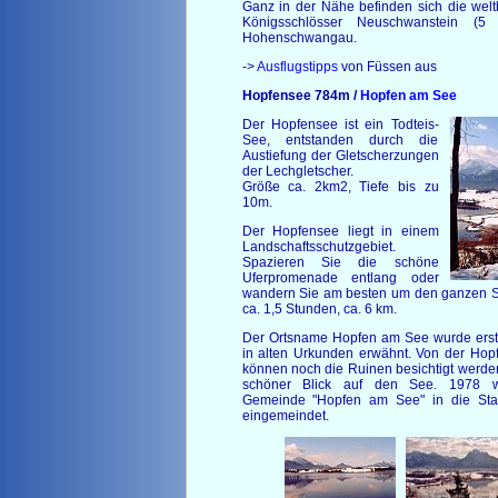
Ganz in der Nähe befinden sich die wel
Königsschlösser Neuschwanstein (
Hohenschwangau.
->
Ausflugstipps
von Füssen aus
Hopfensee 784m /
Hopfen am See
Der Hopfensee ist ein Todteis-
See, entstanden durch die
Austiefung der Gletscherzungen
der Lechgletscher.
Größe ca. 2km2, Tiefe bis zu
10m.
Der Hopfensee liegt in einem
Landschaftsschutzgebiet.
Spazieren Sie die schöne
Uferpromenade entlang oder
wandern Sie am besten um den ganzen 
ca. 1,5 Stunden, ca. 6 km.
Der Ortsname Hopfen am See wurde ers
in alten Urkunden erwähnt. Von der Hop
können noch die Ruinen besichtigt werden
schöner Blick auf den See. 1978 
Gemeinde "Hopfen am See" in die Sta
eingemeindet.