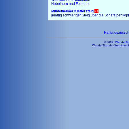
Nebelhorn und Fellhorn
Mindelheimer Klettersteig
KS
[mäßig schwieriger Steig über die Schafalpenköpf
Haftungsaussc
© 2009
WanderTi
WanderTipp.de übernimmt ke