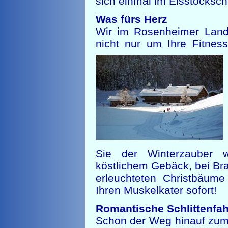
sich einmal im Eisstocksch
Was fürs Herz
Wir im Rosenheimer Land
nicht nur um Ihre Fitnes
Sie der Winterzauber 
köstlichem Gebäck, bei Bra
erleuchteten Christbäum
Ihren Muskelkater sofort!
Romantische Schlittenfah
Schon der Weg hinauf zum 