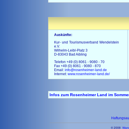
Auskünfte:
Kur- und Tourismusverband Wendelstein
e.V.
Wilhelm-Leibl-Platz 3
D-83043 Bad Aibling
Telefon +49 (0) 8061 - 9080 - 70
Fax +49 (0) 8061 - 9080 - 870
Email:
info@rosenheimer-land.de
Internet:
www.rosenheimer-land.de/
Infos zum Rosenheimer Land im Somme
Haftungsa
© 2008
Wand