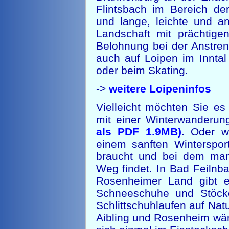
Flintsbach im Bereich der
und lange, leichte und a
Landschaft mit prächtige
Belohnung bei der Anstren
auch auf Loipen im Inntal
oder beim Skating.
->
weitere Loipeninfos
Vielleicht möchten Sie es
mit einer Winterwanderu
als PDF 1.9MB)
. Oder w
einem sanften Winterspor
braucht und bei dem man
Weg findet. In Bad Feiln
Rosenheimer Land gibt e
Schneeschuhe und Stöcke
Schlittschuhlaufen auf Nat
Aibling und Rosenheim wär