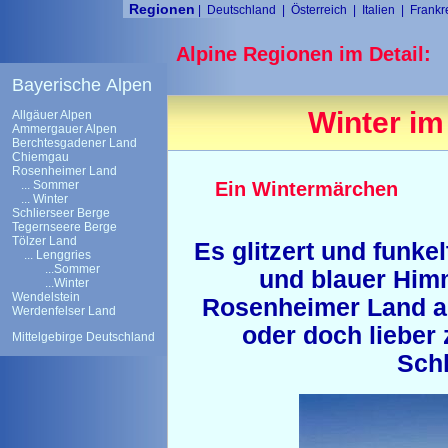
Regionen
|
Deutschland
|
Österreich
|
Italien
|
Frankr
Alpine Regionen im Detail:
Bayerische Alpen
Winter i
Allgäuer Alpen
Ammergauer Alpen
Berchtesgadener Land
Chiemgau
Rosenheimer Land
... Sommer
Ein Wintermärchen
... Winter
Schlierseer Berge
Tegernseere Berge
Tölzer Land
Es glitzert und funkel
...
Lenggries
...Sommer
und blauer Himm
...Winter
Wendelstein
Rosenheimer Land auf
Werdenfelser Land
oder doch liebe
Mittelgebirge Deutschland
Schl