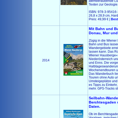
atemberaubende Luft
Texten zur Geologie
ISBN: 978-3-95416-1
26,8 x 28,9 cm, Har
Preis: 49,99 € |
Best
Mit Bahn und Bu
Donau, Mur und
Zügig in die Wiener
Bahn und Bus lasse
Wandergebiete errei
lassen kann. Das Ro
Wiener Hausberge« p
Niederösterreich un
2014
und Enns. Die vorge
Halbtageswanderung
Wochenendtouren u
Das Wanderbuch liefe
Touren ohne Auto un
Umsteigeplätze und
es Tipps zu Einkehr
mehr. GPS-Tracks s
Seilbahn-Wande
Berchtesgaden u
Daten.
Ob im Berchtesgade
Voralpen, zwischen 