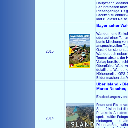
Hauptmann, Adalbert
Berühmtheiten hinte
Riesengebirge. Es gi
Facetten zu entde
lädt zu dieser Reise
Bayerischer Wal
Wandern und Einkehr
oder auf einer Terra
bunte Mischung von
anspruchsvollen Ta
Gasthöfen stehen a
2015
Wanderbuch neben d
Touren abseits der 
Verlag bereits ersc
Oberpfälzer Wald. A
detaillierte Wanderk
Höhenprofile, GPS-
Bilder machen das 
Über Island - Di
Marco Nescher, 
Entdeckungen von 
Feuer und Eis: bizar
Seen ? Island ist di
Polarkreis. Aus dem
spektakuläre Fotogra
2014
einfangen, ihre male
Dieser außergewöhnl