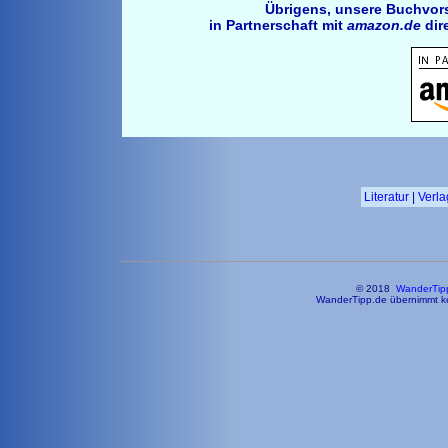
Übrigens, unsere Buchvor
in Partnerschaft mit
amazon.de
dir
Literatur
|
Verla
© 2018
WanderTip
WanderTipp.de übernimmt kei