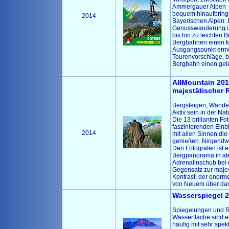
Ammergauer Alpen – 
bequem hinaufbringe
2014
Bayerischen Alpen. 
Genusswanderung ü
bis hin zu leichten 
Bergbahnen einen k
Ausgangspunkt ermög
Tourenvorschläge, be
Bergbahn einen gel
AllMountain 201
majestätischer 
Bergsteigen, Wandern
Aktiv sein in der Na
Die 13 brillanten Fo
faszinierenden Einb
2014
mit allen Sinnen die
genießen. Nirgendwo 
Den Fotografen ist
Bergpanorama in at
Adrenalinschub bei d
Gegensatz zur majes
Kontrast, der enorm
von Neuem über das 
Wasserspiegel 2
Spiegelungen und Re
Wasserfläche sind ei
häufig mit sehr spek