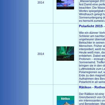
„Wasserspiegel 2015“
2014
fest Damit eine perf
beachten: Die Wass
Wortes spiegelglatt 
Windhauch gelegt hat
Sonnenuntergang der 
es herrscht zumeist 
Polarlicht 2015 
Wie ein dünner Vorh
Schleier am nachts
ungeheurer übernatü
Betrachter in seinen 
Menschen. Früher al
interpretiert, weiß
Heute weiß man, das
2014
entstehen. Dabei we
Protonen – erzeugt 
Sonnenwind. Treffen
bringen sie in den 
Luftmoleküle zum Leu
Polarregionen auf, 
Erde zu den magneti
Aufnahmen des Bests
Polarlicht in all se
Rätikon - Rothe
Der Rätikon ist eine
Grenzbereich von Öst
ein interessantes u
und Bergsteiger. Ma