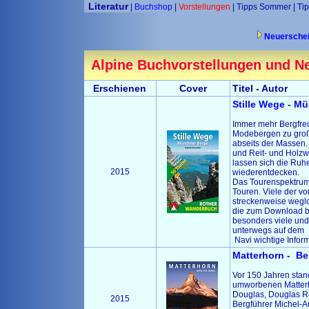
Literatur
|
Buchshop
|
Vorstellungen
|
Tipps Sommer
|
Tip
Neuersche
Alpine Buchvorstellungen und N
Erschienen
Cover
Titel - Autor
Stille Wege - M
Immer mehr Bergfre
Modebergen zu groß 
abseits der Massen.
und Reit- und Holzw
lassen sich die Ruh
2015
wiederentdecken.
Das Tourenspektrum 
Touren. Viele der v
streckenweise wegl
die zum Download be
besonders viele un
unterwegs auf dem
Navi wichtige Infor
Matterhorn - Be
Vor 150 Jahren sta
umworbenen Matterh
Douglas, Douglas R
2015
Bergführer Michel-