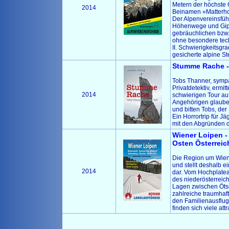
Metern der höchste G
2014
Beinamen »Matterhor
Der Alpenvereinsfüh
Höhenwege und Gipfe
gebräuchlichen bzw.
ohne besondere tech
II. Schwierigkeitsgr
gesicherte alpine St
Stumme Rache - 
Tobs Thanner, sympa
Privatdetektiv, ermitt
2014
schwierigen Tour auf
Angehörigen glauben
und bitten Tobs, d
Ein Horrortrip für 
mit den Abgründen d
Wiener Loipen -
Osten Österreic
Die Region um Wien b
und stellt deshalb e
2014
dar. Vom Hochplatea
des niederösterreic
Lagen zwischen Öts
zahlreiche traumhaf
den Familienausflug 
finden sich viele att