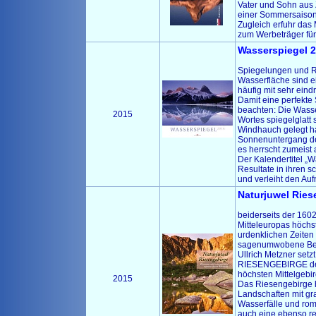
Vater und Sohn aus 
einer Sommersaison
Zugleich erfuhr das 
zum Werbeträger für
Wasserspiegel 2
Spiegelungen und Re
Wasserfläche sind ei
häufig mit sehr eind
Damit eine perfekte 
beachten: Die Wass
2015
Wortes spiegelglatt 
Windhauch gelegt hat
Sonnenuntergang der 
es herrscht zumeist 
Der Kalendertitel „W
Resultate in ihren s
und verleiht den Au
Naturjuwel Ries
beiderseits der 16
Mitteleuropas höchst
urdenklichen Zeiten 
sagenumwobene Ber
Ullrich Metzner se
RIESENGEBIRGE dem
höchsten Mittelgebir
2015
Das Riesengebirge h
Landschaften mit gr
Wasserfälle und rom
auch eine ebenso re