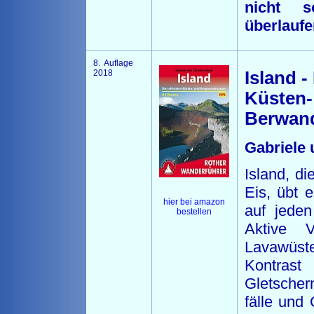
nicht s
überlaufen
8. Auflage
2018
Island -
Küsten-
Berwan
Gabriele 
Island, di
Eis, übt 
hier bei amazon
auf jeden
bestellen
Aktive 
Lavawüs
Kontras
Gletscher
fälle und