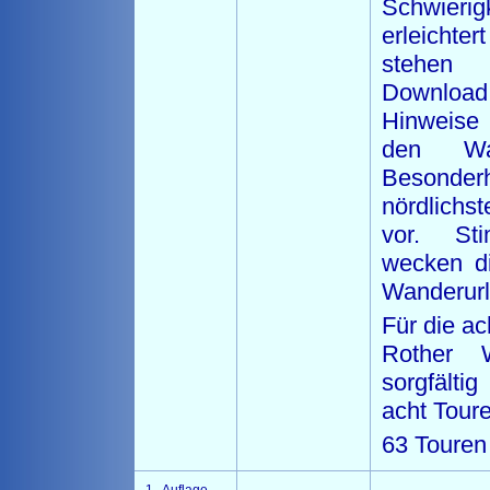
Schwierig
erleichte
stehen
Download
Hinweise
den Wa
Besonde
nördlich
vor. Sti
wecken di
Wanderur
Für die ac
Rother W
sorgfälti
acht Toure
63 Touren