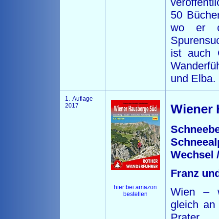
veröffentl
50 Bücher
wo er o
Spurensuc
ist auch 
Wanderfü
und Elba.
1. Auflage
2017
Wiener 
Schneeb
Schneea
Wechsel /
Franz und
hier bei amazon
Wien – w
bestellen
gleich an
Prater