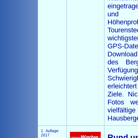
eingetra
und au
Höhen
Tourenste
wichtigs
GPS-Da
Download 
des Berg
Verfügu
Schwierig
erleicht
Ziele. Nic
Fotos we
vielfältig
Hausberg
1. Auflage
2017
Rund u