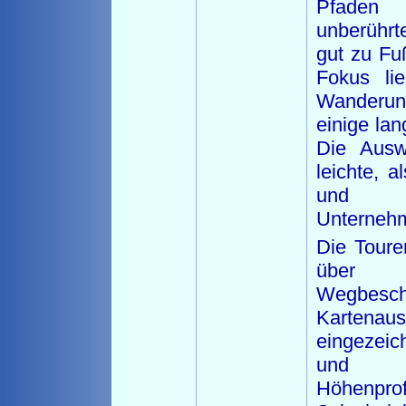
Pfaden 
unberührte
gut zu Fu
Fokus li
Wanderu
einige lan
Die Ausw
leichte, a
und a
Unterneh
Die Toure
über 
Wegbesch
Karten
eingezeic
und au
Höhenpro