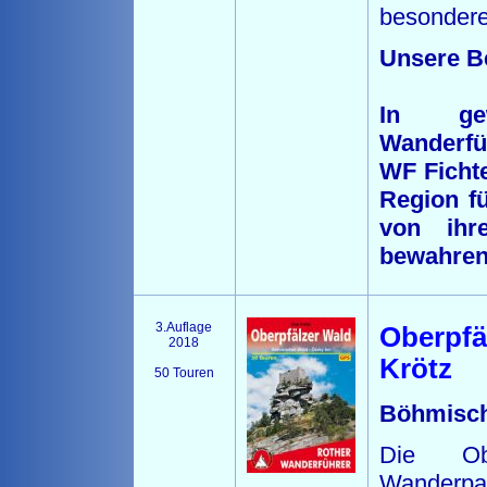
besonder
Unsere B
In gew
Wanderfü
WF Fichte
Region fü
von ihre
bewahren
3.Auflage
Oberpfä
2018
Krötz
50 Touren
Böhmisch
Die Ob
Wanderp