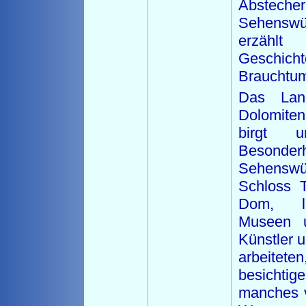
Abst
Sehensw
erzählt
Geschic
Brauchtu
Das Land
Dolomite
birgt un
Besonde
Sehensw
Schloss T
Dom, lie
Museen u
Künstler 
arbeitete
besichti
manches v