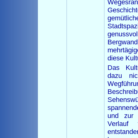
Wegesra
Geschicht
gemütlich
Stadtspaz
genuss
Bergwan
mehrtägig
diese Kult
Das Kultu
dazu ni
Wegführun
Besch
Sehenswür
spannend
und zur 
Verlauf 
entstand