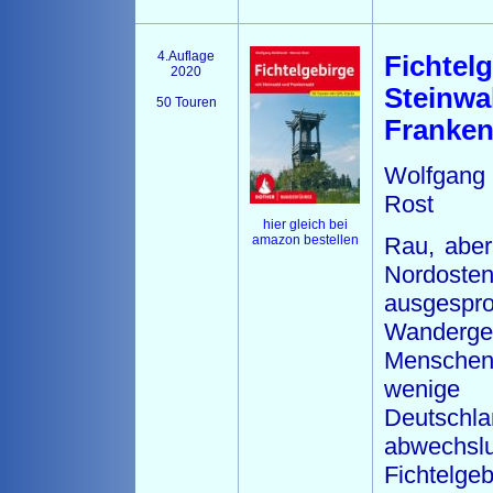
4.Auflage
Fichtel
2020
Steinwa
50 Touren
Franke
Wolfgang
Rost
hier gleich bei
amazon bestellen
Rau, aber 
Nordosten
ausgesp
Wandergeb
Menschen
wenige
Deutsc
abwech
Fichtelge