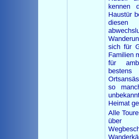
kennen d
Haustür b
diesen 
abwechslu
Wanderun
sich für 
Familien m
für ambi
bestens
Ortsansäs
so manch
unbekann
Heimat ge
Alle Tour
über 
Wegbesc
Wande