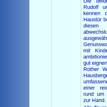
Die beid
Rudolf u
kennen d
Haustür b
diesen 
abwechsl
ausgewä
Genusswan
mit Kind
ambitioni
gut eigne
Rother W
Hausberg
umfassen
einer re
rund um 
zur Hand