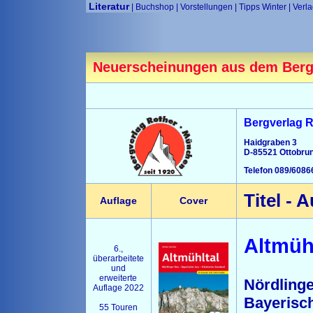
Literatur
|
Buchshop
|
Vorstellungen
|
Tipps Winter
|
Verl
Neuerscheinungen aus dem Berg
Bergverlag 
Haidgraben 3
D-85521 Ottobru
Telefon 089/6086
Titel - 
Auflage
Cover
Altmüh
6.,
überarbeitete
und
erweiterte
Nördl
Auflage 2022
Bayer
55 Touren