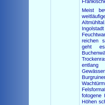
Fränkisch
Meist b
weitläu
Altmühlta
Ingol
Feuchtwa
reichen s
geht es
Buchenw
Trocken
entlang
Gewäss
Burgrui
Wachtürm
Felsform
fotogene 
Höhen schw