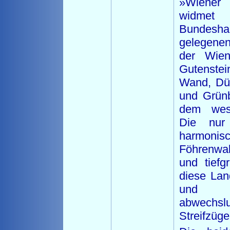
»Wiener
widmet
Bundesh
gelegenen
der Wien
Gutenstei
Wand, Dür
und Grün
dem west
Die nur 
harmoni
Föhrenwa
und tief
diese Land
und
abwechslu
Streifzüge