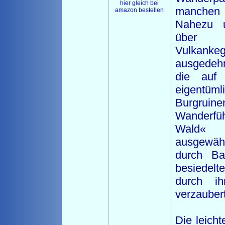
hier gleich bei
manchen 
amazon bestellen
Nahezu u
über 1
Vulka
ausgedeh
die auf 
eigentü
Burgrui
Wanderfü
Wald«
ausgewä
durch Ba
besiedel
durch ih
verzaubert
Die leicht