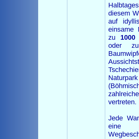
Halbtages
diesem Wa
auf idyll
einsame M
zu
1000
oder z
Baumwi
Aussichts
Tschech
Naturp
(Böhmisc
zahlreich
vertreten.
Jede Wan
eine 
Wegbes