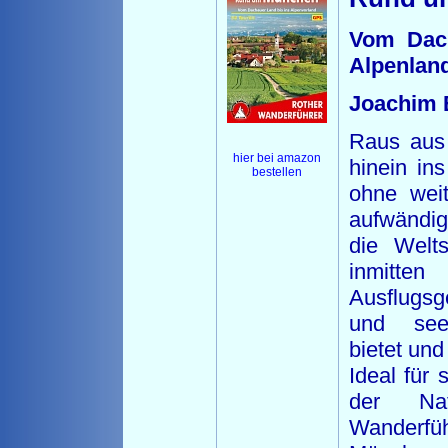
Vom Dach
Alpenland
Joachim 
Raus aus 
hier bei amazon
hinein in
bestellen
ohne wei
aufwändig
die Welts
inmitten
Ausflugsge
und seen
bietet und 
Ideal für 
der Na
Wander