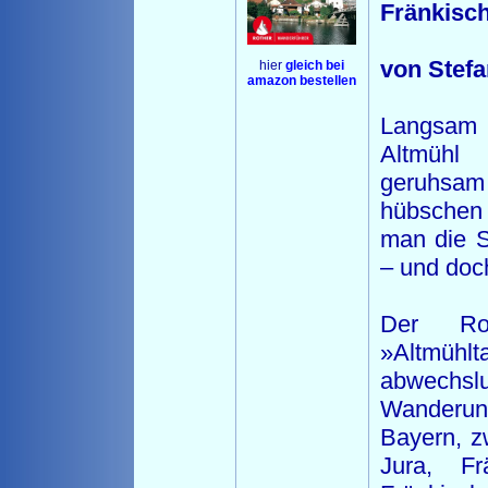
Fränkisc
von Stef
hier
gleich bei
amazon bestellen
Langsam 
Altmühl
geruhsam 
hübschen 
man die S
– und doch
Der Rot
»Altmühl
abwechslu
Wanderun
Bayern, z
Jura, Fr