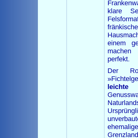
Frankenw
klare S
Felsforma
fränkische
Hausmach
einem ge
machen 
perfekt.
Der Rot
»Fichtelg
leichte 
Genusswa
Naturl
Ursprü
unverbau
ehemali
Grenzland