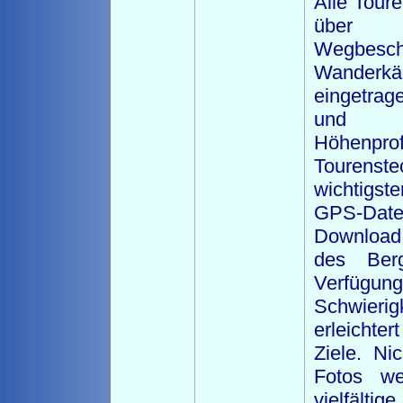
Alle Tour
über 
Wegbesch
Wande
eingetra
und au
Höhen
Tourenste
wichtigs
GPS-Da
Download 
des Berg
Verfügu
Schwierig
erleicht
Ziele. Nic
Fotos we
vielfältig