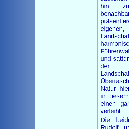
hin z
benachb
präsent
eigenen,
Landsc
harmoni
Föhrenwa
und sattg
der c
Landscha
Überrasch
Natur hi
in diesem
einen ga
verleiht.
Die beid
Rudolf u