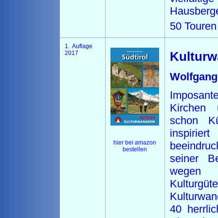
Hausberg
50 Touren
1. Auflage
2017
Kulturw
Wolfgang
Imposant
Kirchen 
schon Kü
inspirie
hier bei amazon
beeindruc
bestellen
seiner B
wegen s
Kulturgü
Kulturwan
40 herrli