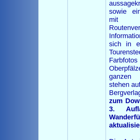
aussagekr
sowie ein
mit ei
Routenver
Informati
sich in e
Tourenste
Farbfo
Oberpfäl
ganzen V
stehen auf
Bergverla
zum Dow
3. Auf
Wanderf
aktualisie