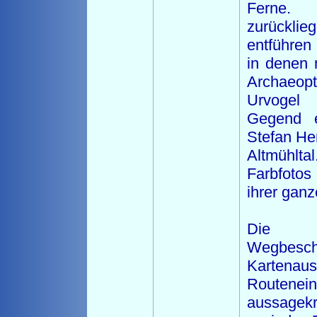
Ferne
zurücklie
entführen
in denen
Archaeop
Urvogel
Gegend e
Stefan He
Altmühlta
Farbfotos
ihrer ganze
Die
Wegbesch
Karten
Route
aussagekr