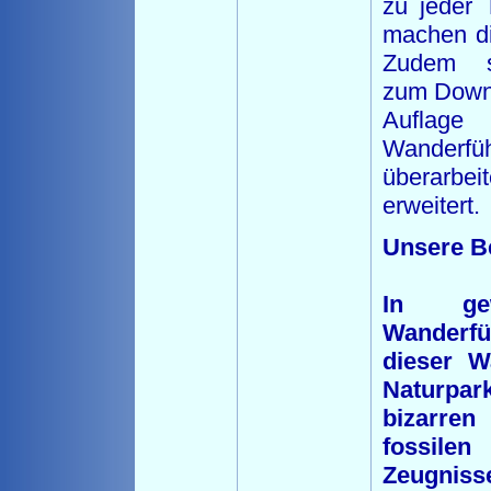
zu jeder 
machen die
Zudem s
zum Downlo
Aufla
Wanderf
überarbeit
erweitert.
Unsere B
In gew
Wanderfü
dieser W
Naturpa
bizarre
fossilen
Zeugniss