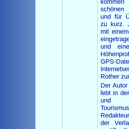
kommen
schönen E
und für Ü
zu kurz. 
mit einem
eingetra
und eine
Höhenprof
GPS-Dat
Internets
Rother zu
Der Autor
lebt in d
und a
Touris
Redakteur 
der Verla