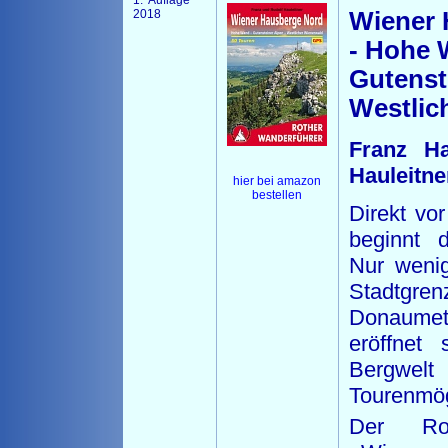
1. Auflage
2018
Wiener 
- Hohe 
Gutenst
Westlic
Franz Ha
Hauleitne
hier bei amazon
bestellen
Direkt vo
beginnt 
Nur wenig
Stad
Donaume
eröffnet 
Bergwelt 
Tourenmög
Der Rot