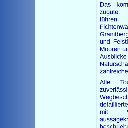
Das kom
zugute:
führe
Fichte
Granitbe
und Felst
Mooren un
Ausbli
Natursch
zahlreich
Alle To
zuverläss
Wegbesch
detaillier
mit W
aussagekr
beschri