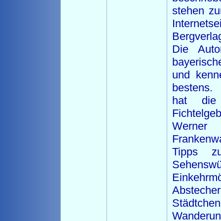
stehen z
Interne
Bergverlag
Die Auto
bayerisch
und kenn
bestens.
hat die
Fichtel
Werner
Frankenwa
Tipps zu
Sehenswür
Einkehr
Abstec
Städtc
Wande