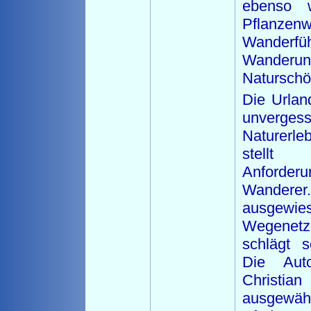
ebenso 
Pflanze
Wanderf
Wande
Naturschö
Die Urland
unvergess
Naturerle
stellt
Anford
Wandere
ausgewie
Wegenetz 
schlägt 
Die Aut
Christia
ausgewä