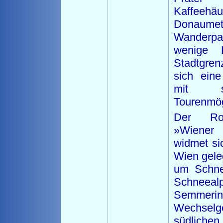
Kaffeehäu
Donaumetr
Wanderp
wenige 
Stadtgren
sich eine
mit sc
Tourenmög
Der Rot
»Wiener
widmet si
Wien gele
um Schne
Schnee
Semm
Wechselg
südliche