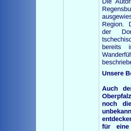
Die Autor
Regensb
ausgewie
Region. 
der Do
tschechis
bereits 
Wanderfü
beschrieb
Unsere B
Auch der
Oberpfal
noch di
unbekan
entdecke
für ein