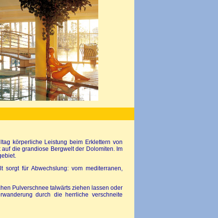
tag körperliche Leistung beim Erklettern von
 auf die grandiose Bergwelt der Dolomiten. Im
ebiet.
lt sorgt für Abwechslung: vom mediterranen,
ichen Pulverschnee talwärts ziehen lassen oder
rwanderung durch die herrliche verschneite