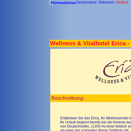
Hüttenbörse
Deutschland
Österreich
Südtirol
Wellness & Vitalhotel Erica -
Beschreibung:
Entdecken Sie das Erica, Ihr Wellnesshotel 
Ihr Urlaub beginnt bereits bei der Anreise d
von Deutschnofen, (1350 m) einer lieblich 
als einer der schönsten Berge Südtirols gilt.