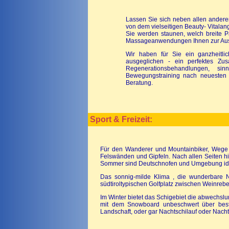
Lassen Sie sich neben allen andere
von dem vielseitigen Beauty- Vitalan
Sie werden staunen, welch breite P
Massageanwendungen Ihnen zur Au
Wir haben für Sie ein ganzheitlic
ausgeglichen - ein perfektes Zu
Regenerationsbehandlungen, si
Bewegungstraining nach neuesten 
Beratung.
Sport & Freizeit:
Für den Wanderer und Mountainbiker, Wege in
Felswänden und Gipfeln. Nach allen Seiten hin
Sommer sind Deutschnofen und Umgebung ide
Das sonnig-milde Klima , die wunderbare Na
südtiroltypischen Golfplatz zwischen Weinreb
Im Winter bietet das Schigebiet die abwechslu
mit dem Snowboard unbeschwert über besten
Landschaft, oder gar Nachtschilauf oder Nacht