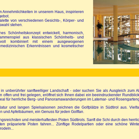
n Annehmlichkeiten in unserem Haus, inspirieren
gebot.
alette von verschiedenen Gesichts-, Körper- und
swahl stehen.
hes Schönheitskonzept entwickelt, harmonisch,
sammenspiel aus klassischen Schönheits- und
nnvoll kombiniert mit einem ausgewogenen
medizinischen Erkenntnissen und kosmetischer
 unberührter sanftwelliger Landschaft - oder suchen Sie als Ausgleich zum All
 offen und frei gelegen, eröffnet sich Ihnen dabei ein beeindruckender Rundblick
al für herrliche Berg- und Panoramawanderungen im Latemar- und Rosengarteng
tur und langen Spielsaisonen zeichnen die Golfplätze in Südtirol aus. Vielfa
en und Apfelbäumen, ein Genuss für jeden Golffan.
ngsreichsten und meisterhaftesten Pisten Südtirols. Sanft die Schi durch den herrl
 präparierte Pisten fahren... Zünftige Rodelpartien oder eine schöne Winte
rodeln...