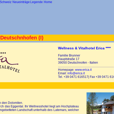
Schweiz
Neueinträge
Legende
Home
 Deutschnhofen (I)
Wellness & Vitalhotel Erica ****
Familie Brunner
Hauptstraße 17
39050 Deutschnofen - Italien
.........................................................................
Homepage:
www.erica.it
Email:
info@erica.it
Tel. +39 0471 616517| Fax +39 0471 6
in den Dolomiten.
urch das Eggental. Ihr Wellnesshotel liegt am Hochplateau
eingebetteten Landschaft unterhalb des Latemars, welcher