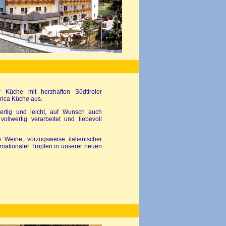
r Küche mit herzhaften Südtiroler
Erica Küche aus.
wertig und leicht, auf Wunsch auch
ollwertig verarbeitet und liebevoll
 Weine, vorzugsweise italienischer
rnationaler Tropfen in unserer neuen