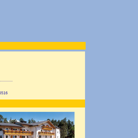
..............
16516