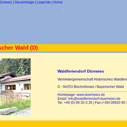
Schweiz
|
Neueinträge
|
Legende
|
Home
.
scher Wald (D)
Waldferiendorf Dürrwies
Vermietergemeinschaft Historisches Waldfer
D - 94253 Bischofsmais / Bayerischer Wald
................................................................................
Homepage:
www.duerrwies.de
Email:
info@waldferiendorf-duerrwies.de
Tel. +49 (0) 99 20-3 35 | Fax (+49) 09920 90