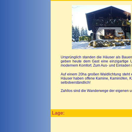
Ursprünglich standen die Häuser als Bauer
geben heute dem Gast eine einzigartige Ur
modernem Komfort. Zum Aus- und Einladen is
Auf einem 20ha großen Waldlichtung steht ei
Häuser haben offene Kamine, Kaminöfen, Ka
selbstverständlich!
Zahllos sind die Wanderwege der eigenen un
Lage: