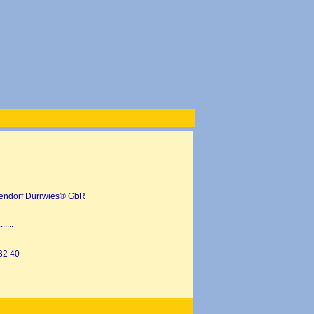
iendorf Dürrwies® GbR
.......
 32 40