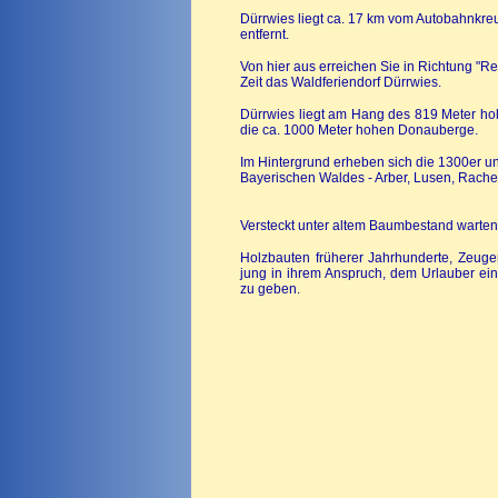
Dürrwies liegt ca. 17 km vom Autobahnkreu
entfernt.
Von hier aus erreichen Sie in Richtung "Re
Zeit das Waldferiendorf Dürrwies.
Dürrwies liegt am Hang des 819 Meter hoh
die ca. 1000 Meter hohen Donauberge.
Im Hintergrund erheben sich die 1300er u
Bayerischen Waldes - Arber, Lusen, Rachel,
Versteckt unter altem Baumbestand warten
Holzbauten früherer Jahrhunderte, Zeug
jung in ihrem Anspruch, dem Urlauber ei
zu geben.