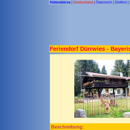
Hüttenbörse
|
Deutschland
|
Österreich
|
Südtirol
|
Feriendorf Dürrwies - Bayeri
Beschreibung: