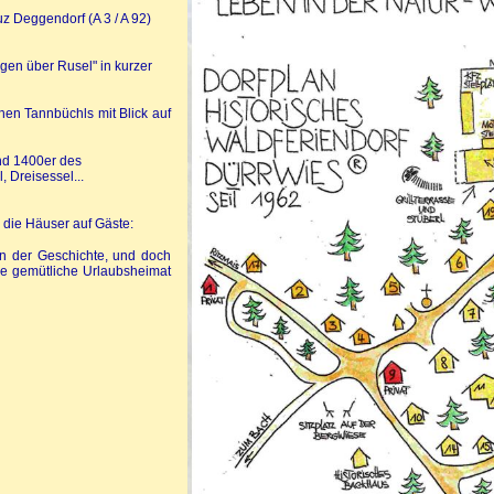
z Deggendorf (A 3 / A 92)
gen über Rusel" in kurzer
en Tannbüchls mit Blick auf
nd 1400er des
 Dreisessel...
 die Häuser auf Gäste:
en der Geschichte, und doch
ne gemütliche Urlaubsheimat