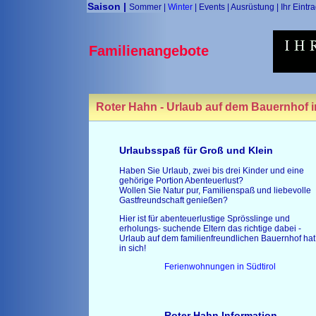
Saison |
Sommer
|
Winter
|
Events
|
Ausrüstung
|
Ihr Eintr
Familienangebote
Roter Hahn - Urlaub auf dem Bauernhof i
Urlaubsspaß für Groß und Klein
Haben Sie Urlaub, zwei bis drei Kinder und eine
gehörige Portion Abenteuerlust?
Wollen Sie Natur pur, Familienspaß und liebevolle
Gastfreundschaft genießen?
Hier ist für abenteuerlustige Sprösslinge und
erholungs- suchende Eltern das richtige dabei -
Urlaub auf dem familienfreundlichen Bauernhof hat
in sich!
Ferienwohnungen in Südtirol
Roter Hahn Information