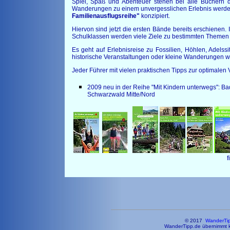
Spiel, Spaß und Abenteuer stehen bei alle Büchern 
Wanderungen zu einem unvergesslichen Erlebnis werden
Familienausflugsreihe"
konzipiert.
Hiervon sind jetzt die ersten Bände bereits erschienen.
Schulklassen werden viele Ziele zu bestimmten Themen i
Es geht auf Erlebnisreise zu Fossilien, Höhlen, Adels
historische Veranstaltungen oder kleine Wanderungen wer
Jeder Führer mit vielen praktischen Tipps zur optimalen 
2009 neu in der Reihe "Mit Kindern unterwegs": B
Schwarzwald Mitte/Nord
f
© 2017
WanderTi
WanderTipp.de übernimmt ke