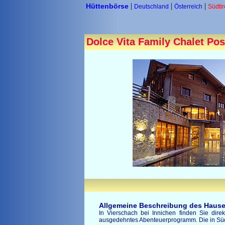
|
|
|
Hüttenbörse
Deutschland
Österreich
Südtir
Dolce Vita Family Chalet Post 
Allgemeine Beschreibung des Hause
In Vierschach bei Innichen finden Sie dire
ausgedehntes Abenteuerprogramm. Die in Südti