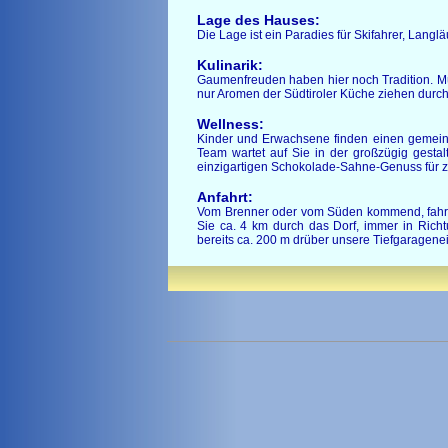
Lage des Hauses:
Die Lage ist ein Paradies für Skifahrer, Lang
Kulinarik:
Gaumenfreuden haben hier noch Tradition. M
nur Aromen der Südtiroler Küche ziehen durch 
Wellness:
Kinder und Erwachsene finden einen gemeins
Team wartet auf Sie in der großzügig gestal
einzigartigen Schokolade-Sahne-Genuss für 
Anfahrt:
Vom Brenner oder vom Süden kommend, fahren 
Sie ca. 4 km durch das Dorf, immer in Ric
bereits ca. 200 m drüber unsere Tiefgaragenei