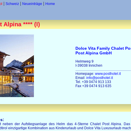
|
|
|
ol
Schweiz
Neueinträge
Home
Alpina **** (I)
Dolce Vita Family Chalet Po
Post Alpina GmbH
Helmweg 9
I-39038 Innichen
...............................................................
Homepage:
www.posthotel.it
Email:
info@posthotel.it
Tel. +39 0474 913 133
Fax +39 0474 913 635
s:
kt neben der Aufstiegsanlage des Helm das 4-Sterne Chalet Post Alpina. Das 
rol einzigartige Kombination aus Kinderurlaub und Dolce Vita Luxusurlaub macht a