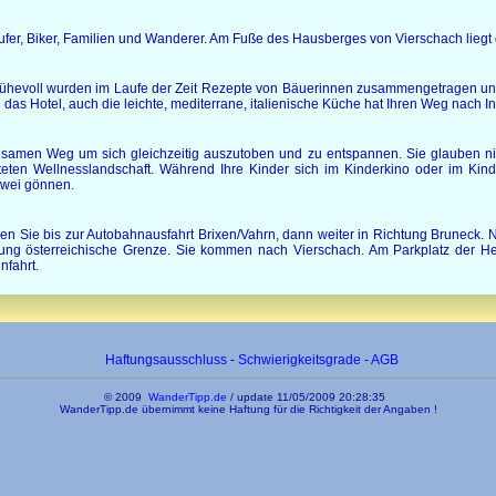
läufer, Biker, Familien und Wanderer. Am Fuße des Hausberges von Vierschach liegt
ühevoll wurden im Laufe der Zeit Rezepte von Bäuerinnen zusammengetragen un
das Hotel, auch die leichte, mediterrane, italienische Küche hat Ihren Weg nach I
amen Weg um sich gleichzeitig auszutoben und zu entspannen. Sie glauben nicht
teten Wellnesslandschaft. Während Ihre Kinder sich im Kinderkino oder im Kind
zwei gönnen.
Sie bis zur Autobahnausfahrt Brixen/Vahrn, dann weiter in Richtung Bruneck. N
htung österreichische Grenze. Sie kommen nach Vierschach. Am Parkplatz der 
nfahrt.
Haftungsausschluss
-
Schwierigkeitsgrade
-
AGB
© 2009
WanderTipp.de
/
update 11/05/2009 20:28:35
WanderTipp.de übernimmt keine Haftung für die Richtigkeit der Angaben !