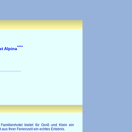
****
st Alpina
........................
Familienhotel bietet für Groß und Klein ein
us Ihrer Ferienzeit ein echtes Erlebnis.