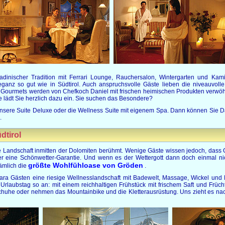
adinischer Tradition mit Ferrari Lounge, Rauchersalon, Wintergarten und Kam
ganz so gut wie in Südtirol. Auch anspruchsvolle Gäste lieben die niveauvolle
e. Gourmets werden von Chefkoch Daniel mit frischen heimischen Produkten verw
he lädt Sie herzlich dazu ein. Sie suchen das Besondere?
unsere Suite Deluxe oder die Wellness Suite mit eigenem Spa. Dann können Sie 
.
dtirol
ige Landschaft inmitten der Dolomiten berühmt. Wenige Gäste wissen jedoch, dass
mer eine Schönwetter-Garantie. Und wenn es der Wettergott dann doch einmal ni
größte Wohlfühloase von Gröden
nämlich die
.
vara Gästen eine riesige Wellnesslandschaft mit Badewelt, Massage, Wickel und
Urlaubstag so an: mit einem reichhaltigen Frühstück mit frischem Saft und Früc
uhe oder nehmen das Mountainbike und die Kletterausrüstung. Uns zieht es nach