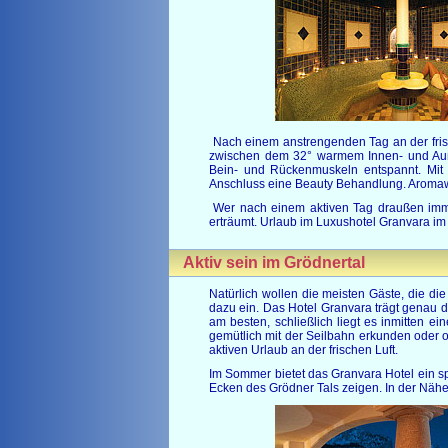
Nach einem anstrengenden Tag an der fris
zwischen dem 32° warmem Innen- und Auße
Bein- und Rückenmuskeln entspannt. Mit 
Anschluss eine Beauty Behandlung. Aromawi
Wer nach einem aktiven Tag draußen immer
erträumt. Urlaub im Luxushotel Granvara im
Aktiv sein im Grödnertal
Natürlich wollen die meisten Gäste, die di
dazu ein. Das Hotel Granvara trägt genau d
am besten, schließlich liegt es inmitten e
gemütlich mit der Seilbahn erkunden oder o
aktiven Urlaub an der frischen Luft.
Im Sommer bietet das Granvara Hotel ein s
Ecken des Grödner Tals zeigen. In der Nähe