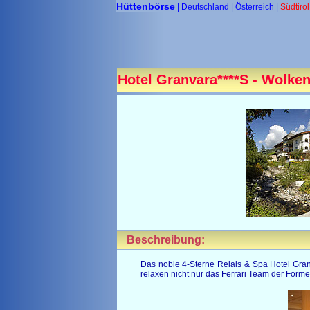
Hüttenbörse
| Deutschland
| Österreich |
Südtirol
Hotel Granvara****S - Wolkens
Beschreibung:
Das noble 4-Sterne Relais & Spa Hotel Gran
relaxen nicht nur das Ferrari Team der Form