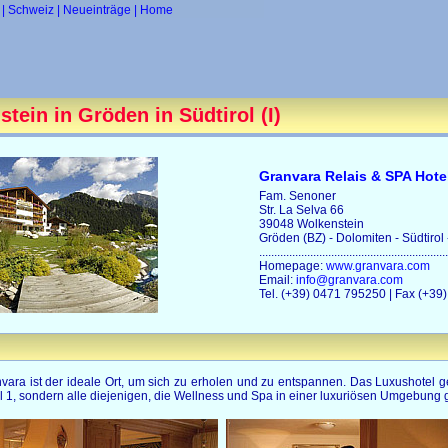
| Schweiz
| Neueinträge
| Home
tein in Gröden in Südtirol (I)
Granvara Relais & SPA Hotel
Fam. Senoner
Str. La Selva 66
39048 Wolkenstein
Gröden (BZ) - Dolomiten - Südtirol -
...............................................................
Homepage:
www.granvara.com
Email:
info@granvara.com
Tel. (+39) 0471 795250 | Fax (+3
vara ist der ideale Ort, um sich zu erholen und zu entspannen. Das Luxushotel g
el 1, sondern alle diejenigen, die Wellness und Spa in einer luxuriösen Umgebun