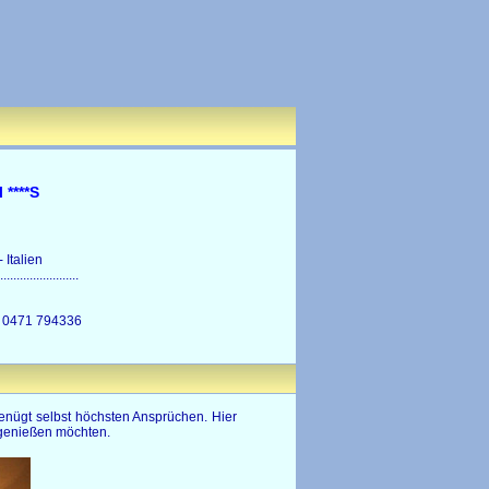
 ****S
 Italien
........................
9) 0471 794336
enügt selbst höchsten Ansprüchen. Hier
g genießen möchten.