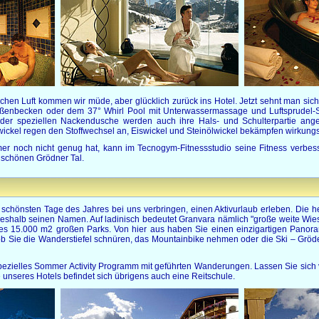
chen Luft kommen wir müde, aber glücklich zurück ins Hotel. Jetzt sehnt man s
nbecken oder dem 37° Whirl Pool mit Unterwassermassage und Luftsprudel-Sit
der speziellen Nackendusche werden auch ihre Hals- und Schulterpartie ang
ckel regen den Stoffwechsel an, Eiswickel und Steinölwickel bekämpfen wirkung
 noch nicht genug hat, kann im Tecnogym-Fitnessstudio seine Fitness verbesse
 schönen Grödner Tal.
e schönsten Tage des Jahres bei uns verbringen, einen Aktivurlaub erleben. Die he
eshalb seinen Namen. Auf ladinisch bedeutet Granvara nämlich "große weite Wiese
ines 15.000 m2 großen Parks. Von hier aus haben Sie einen einzigartigen Panora
b Sie die Wanderstiefel schnüren, das Mountainbike nehmen oder die Ski – Gröden
pezielles Sommer Activity Programm mit geführten Wanderungen. Lassen Sie sich
 unseres Hotels befindet sich übrigens auch eine Reitschule.