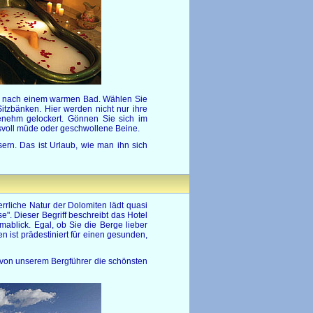
ich nach einem warmen Bad. Wählen Sie
zbänken. Hier werden nicht nur ihre
enehm gelockert. Gönnen Sie sich im
svoll müde oder geschwollene Beine.
rn. Das ist Urlaub, wie man ihn sich
rrliche Natur der Dolomiten lädt quasi
". Dieser Begriff beschreibt das Hotel
mablick. Egal, ob Sie die Berge lieber
 ist prädestiniert für einen gesunden,
 von unserem Bergführer die schönsten