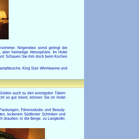
inzimmer. Nirgendwo sonst gelingt die
, aber heimelige Atmosphäre. Im Hotel
öhnt. Schauen Sie ihm doch beim Kochen
Dampfdusche, King Size Whirlwanne und
 Gröden auch zu den sonnigsten Tälern
cht so gut meint, können Sie im Hotel
 Packungen, Fitnessstudio und Beauty-
hten, leckerem Südtiroler Schinken und
 draußen, in die Berge, zu Langkofel,