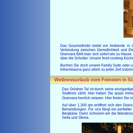
Das Gourmethotel bietet ein Ambiente in l
Verbindung zwischen Gemütlichkeit und Ele
Granvara fühlt man sich sofort wie zu Haus
über die Schulter. Unsere front cooking Küc
Buchen Sie doch unsere Family Suite oder 
Infrarotsauna ganz allein zu jeder Zeit nutzen
Wellnessurlaub vom Feinsten in Sü
Das Grödner Tal ist durch seine einzigart
Südtirols zählt. Hier haben Sie quasi im
Granvara herrlich relaxen. Hier finden Sie 
Auf über 1.300 qm eröffnet sich den Gran
Behandlungen. Für uns fängt ein perfekter 
Bergkäse. Dann schnüren wir die Wandersch
Sella und Stevia.