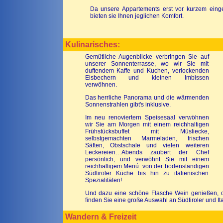
Da unsere Appartements erst vor kurzem einge
bieten sie Ihnen jeglichen Komfort.
Kulinarisches:
Gemütliche Augenblicke verbringen Sie auf
unserer Sonnenterrasse, wo wir Sie mit
duftendem Kaffe und Kuchen, verlockenden
Eisbechern und kleinen Imbissen
verwöhnen.
Das herrliche Panorama und die wärmenden
Sonnenstrahlen gibt's inklusive.
Im neu renoviertern Speisesaal verwöhnen
wir Sie am Morgen mit einem reichhaltigen
Frühstücksbuffet mit Müsliecke,
selbstgemachten Marmeladen, frischen
Säften, Obstschale und vielen weiteren
Leckereien…Abends zaubert der Chef
persönlich, und verwöhnt Sie mit einem
reichhaltigem Menú: von der bodenständigen
Südtiroler Küche bis hin zu italienischen
Spezialitäten!
Und dazu eine schöne Flasche Wein genießen, ob
finden Sie eine große Auswahl an Südtiroler und It
Wandern & Freizeit