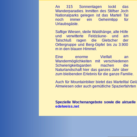
An 315 Sonnentagen lockt das
Wanderparadies. Inmitten des Stilfser Joch
Nationalparks gelegen ist das Martell Tal
noch immer ein Geheimtipp für
Urlaubsgäste.
Saftige Wiesen, steile Waldhänge, alte Höfe
und verwitterte Feldzäune- und am
Talschluß ragen die Gletscher der
Ortlergruppe und Berg-Gipfel bis zu 3.900
m in den blauen Himmel.
Eine enorme Vielfalt an
Wandermöglichkeiten mit verschiedenen
Schwierigkeitsgarden machen die
Naturlandschaft hier das ganzes Jahr über
zum bleibenden Erlebnis für die ganze Familie.
Auch für Mountainbiker bietet das Martelltal Ge
Almwiesen oder auch gemütliche Spazierfahrten
Spezielle Wochenangebote sowie die aktuelle P
edelweiss.net