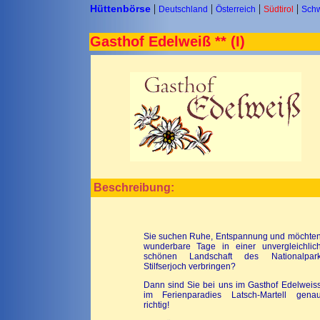
|
|
|
|
Hüttenbörse
D
eutschland
Österreich
Südtirol
Schw
Gasthof Edelweiß ** (I)
Beschreibung:
Sie suchen Ruhe, Entspannung und möchte
wunderbare Tage in einer unvergleichlic
schönen Landschaft des Nationalpar
Stilfserjoch verbringen?
Dann sind Sie bei uns im Gasthof Edelweis
im Ferienparadies Latsch-Martell gena
richtig!