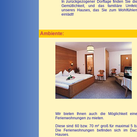
In zurückgezogener Dorflage finden Sie di
Gemütlichkeit, und das familiäre Umfel
unseres Hauses, das Sie zum Wohlfühle
einlädt!
Ambiente:
Wir bieten Ihnen auch die Möglichkeit ein
Ferienwohnungen zu mieten.
Diese sind 60 bzw. 70 m² groß für maximal 5 b
Die Ferienwohnungen befinden sich im Dac
Hauses.