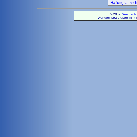
Haftungsaussc
© 2009
WanderTi
WanderTipp.de übernimmt ke