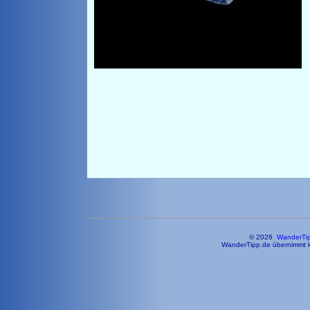
© 2026
WanderTi
WanderTipp.de übernimmt ke