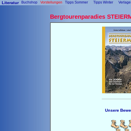
Literatur
Buchshop
Vorstellungen
Tipps Sommer
Tipps Winter
Verlage
Bergtourenparadies STEIE
Unsere Bewe