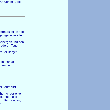
 2000er im Gebiet,
iermark, eben alle
gartige, über
alle
usebergen und den
iederen Tauern.
urauer Bergen
.
 in markant
 Klammern,
r Journalist.
hen Angestellten.
Kolumnen und
n, Bergsteigen,
ung.