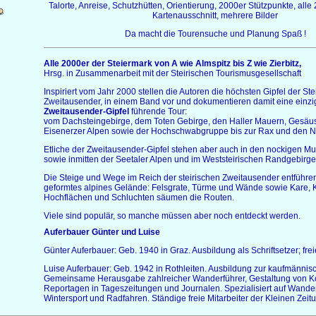
Talorte, Anreise, Schutzhütten, Orientierung, 2000er Stützpunkte, alle
Kartenausschnitt, mehrere Bilder
Da macht die Tourensuche und Planung Spaß !
Alle 2000er der Steiermark von A wie Almspitz bis Z wie Zierbitz,
Hrsg. in Zusammenarbeit mit der Steirischen Tourismusgesellschaft
Inspiriert vom Jahr 2000 stellen die Autoren die höchsten Gipfel der Ste
Zweitausender, in einem Band vor und dokumentieren damit eine einzi
Zweitausender-Gipfel
führende Tour:
vom Dachsteingebirge, dem Toten Gebirge, den Haller Mauern, Gesä
Eisenerzer Alpen sowie der Hochschwabgruppe bis zur Rax und den N
Etliche der Zweitausender-Gipfel stehen aber auch in den nockigen M
sowie inmitten der Seetaler Alpen und im Weststeirischen Randgebirge
Die Steige und Wege im Reich der steirischen Zweitausender entführen
geformtes alpines Gelände: Felsgrate, Türme und Wände sowie Kare,
Hochflächen und Schluchten säumen die Routen.
Viele sind populär, so manche müssen aber noch entdeckt werden.
Auferbauer
Günter und Luise
Günter Auferbauer: Geb. 1940 in Graz. Ausbildung als Schriftsetzer; freie
Luise Auferbauer: Geb. 1942 in Rothleiten. Ausbildung zur kaufmännisc
Gemeinsame Herausgabe zahlreicher Wanderführer, Gestaltung von 
Reportagen in Tageszeitungen und Journalen. Spezialisiert auf Wander
Wintersport und Radfahren. Ständige freie Mitarbeiter der Kleinen Zeit