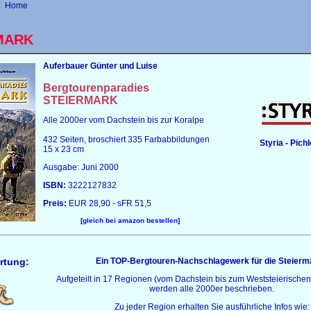
Home
RMARK
Auferbauer
Günter und Luise
Bergtourenparadies
STEIERMARK
Alle 2000er vom Dachstein bis zur Koralpe
432 Seiten, broschiert 335 Farbabbildungen
Styria - Pich
15 x 23 cm
Ausgabe: Juni 2000
ISBN:
3222127832
Preis:
EUR 28,90 - sFR 51,5
[
gleich bei amazon bestellen
]
rtung:
Ein TOP-Bergtouren-Nachschlagewerk für die Steierma
Aufgeteilt in 17 Regionen (vom Dachstein bis zum Weststeierische
werden alle 2000er beschrieben.
Zu jeder Region erhalten Sie ausführliche Infos wie: