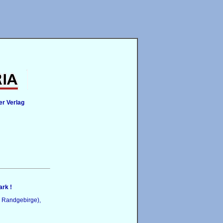
ler Verlag
rk !
n Randgebirge),