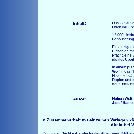
Inhalt:
Das Gesäuse -
Ufern der En
12.000 Hektar
Gesäuseeinga
Ein einzigart
Eishöhlen mit
Pracht, eine
ideales Überl
In einem präc
Wolf
in das N
Historikers
J
Region und e
den Chancen 
Autor:
Hubert Wolf
Josef
Hasit
In Zusammenarbeit mit einzelnen Verlagen k
direkt bei 
Dort finden Sie Alpinliteratur für den Alpenraum, Bildb