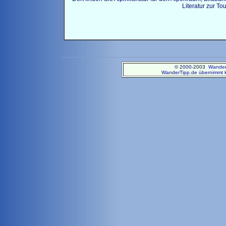
Literatur zur T
© 2000-2003
Wander
WanderTipp.de übernimmt ke