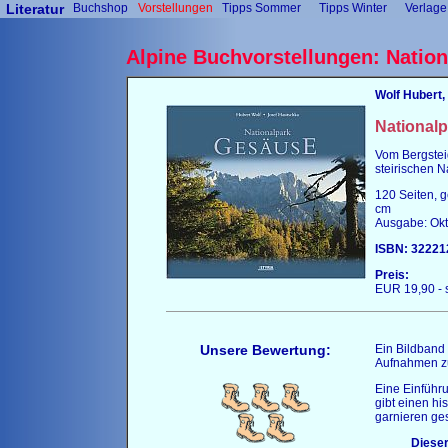
Literatur
Buchshop
Vorstellungen
Tipps Sommer
Tipps Winter
Verlage
Alpine Buchvorstellungen: Natio
Wolf
Hubert,
National
Vom Bergstei
steirischen N
120 Seiten, g
cm
Ausgabe: Ok
ISBN: 32221
Preis:
EUR 19,90 - 
Unsere Bewertung:
Ein Bildband
Aufnahmen z
Eine Einführu
gibt einen hi
garnieren ges
Dieser