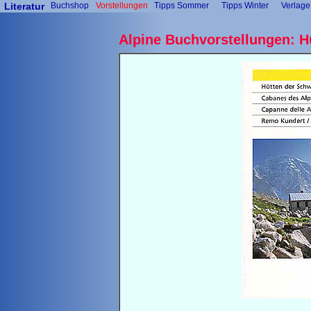
Literatur
Buchshop
Vorstellungen
Tipps Sommer
Tipps Winter
Verlage
Alpine Buchvorstellungen: H