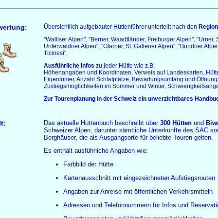
wertung:
Übersichtlich aufgebauter Hüttenführer unterteilt nach den
Regio
"Walliser Alpen", "Berner, Waadtländer, Freiburger Alpen", "Urner,
Unterwaldner Alpen", "Glarner, St. Gallener Alpen", "Bündner Alpen
Ticinesi".
Ausführliche Infos
zu jeder Hütte wie z.B.
Höhenangaben und Koordinaten, Verweis auf Landeskarten, Hütte
Eigentümer, Anzahl Schlafplätze, Bewartungsumfang und Öffnung
Zustiegsmöglichkeiten im Sommer und Winter, Schwierigkeitsang
Zur Tourenplanung in der Schweiz ein unverzichtbares Handbuc
t:
Das aktuelle Hüttenbuch beschreibt über
300 Hütten
und
Biw
Schweizer Alpen, darunter sämtliche Unterkünfte des SAC so
Berghäuser, die als Ausgangsorte für beliebte Touren gelten.
Es enthält ausführliche Angaben wie:
Farbbild der Hütte
Kartenausschnitt mit eingezeichneten Aufstiegsrouten
Angaben zur Anreise mit öffentlichen Verkehrsmitteln
Adressen und Telefonnummern für Infos und Reservat