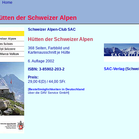
Home
ütten der Schweizer Alpen
Schweizer Alpen-Club SAC
Hütten der Schweizer Alpen
368 Seiten, Farbbild und
Kartenausschnitt je Hütte
6. Auflage 2002
SAC-Verlag
(Schwei
ISBN: 3-85902-203-2
Preis:
29,00 €(D) / 44,00 SFr.
[
Bestellmöglichkeiten in Deutschland
über die DAV Service GmbH
]