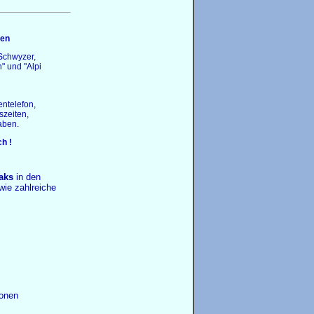
nen
 Schwyzer,
" und "Alpi
ntelefon,
szeiten,
aben.
h !
aks
in den
wie zahlreiche
ionen