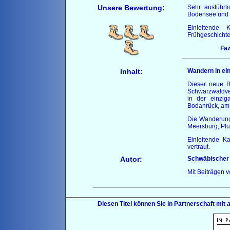
Unsere Bewertung:
Sehr ausführl
Bodensee und
Einleitende 
Frühgeschichte 
Faz
Inhalt:
Wandern in ei
Dieser neue B
Schwarzwaldv
in der einzig
Bodanrück, am
Die Wanderung
Meersburg, Pfu
Einleitende K
vertraut.
Autor:
Schwäbischer 
Mit Beiträgen v
Diesen Titel können Sie in Partnerschaft mit