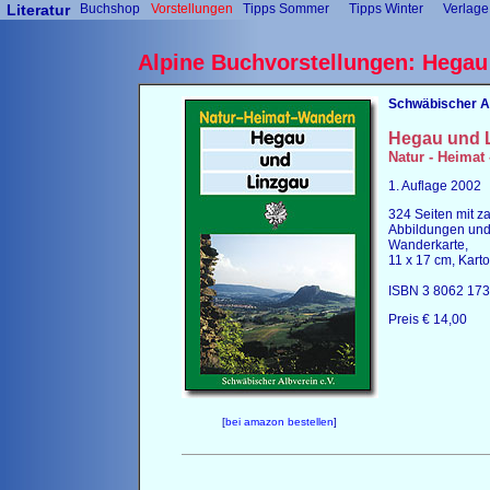
Literatur
Buchshop
Vorstellungen
Tipps Sommer
Tipps Winter
Verlage
Alpine Buchvorstellungen: Hegau
Schwäbischer A
Hegau und 
Natur - Heimat
1. Auflage 2002
324 Seiten mit za
Abbildungen un
Wanderkarte,
11 x 17 cm, Karto
ISBN 3 8062 173
Preis € 14,00
[
bei amazon bestellen
]