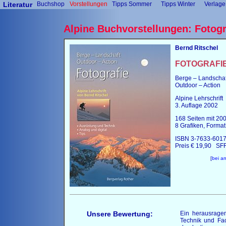
Literatur
Buchshop
Vorstellungen
Tipps Sommer
Tipps Winter
Verlage
Alpine Buchvorstellungen: Fotogr
Bernd Ritschel
FOTOGRAFI
Berge – Landschaf
Outdoor – Action
Alpine Lehrschrift
3. Auflage 2002
168 Seiten mit 20
8 Grafiken, Format 
ISBN 3-7633-6017
Preis € 19,90 SF
[
bei a
Unsere Bewertung:
Ein herausragen
Technik und Fac