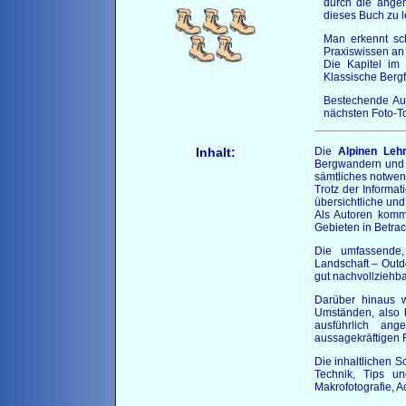
durch die ange
dieses Buch zu 
Man erkennt sch
Praxiswissen an 
Die Kapitel im
Klassische Bergfo
Bestechende Auf
nächsten Foto-To
Inhalt:
Die
Alpinen Lehr
Bergwandern und B
sämtliches notwend
Trotz der Informa
übersichtliche und
Als Autoren komm
Gebieten in Betrac
Die umfassende, 
Landschaft – Outd
gut nachvollziehb
Darüber hinaus w
Umständen, also b
ausführlich an
aussagekräftigen F
Die inhaltlichen 
Technik, Tips un
Makrofotografie, Ac