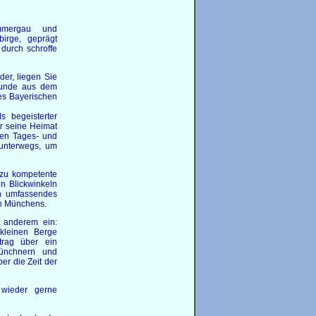
mmergau und
birge, geprägt
durch schroffe
er, liegen Sie
reunde aus dem
es Bayerischen
?
s begeisterter
er seine Heimat
llen Tages- und
 unterwegs, um
zu kompetente
en Blickwinkeln
in umfassendes
en Münchens.
 anderem ein:
kleinen Berge
trag über ein
Münchnern und
er die Zeit der
wieder gerne