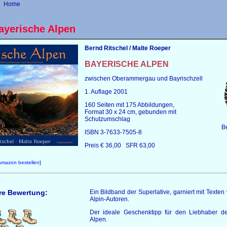
Home
ayerische Alpen
Bernd Ritschel / Malte Roeper
BAYERISCHE ALPEN
zwischen Oberammergau und Bayrischzell
1. Auflage 2001
160 Seiten mit 175 Abbildungen,
Format 30 x 24 cm, gebunden mit
Schutzumschlag
Be
ISBN 3-7633-7505-8
Preis € 36,00 SFR 63,00
amazon bestellen
]
re Bewertung:
Ein Bildband der Superlative, garniert mit Texte
Alpin-Autoren.
Der ideale Geschenktipp für den Liebhaber d
Alpen.