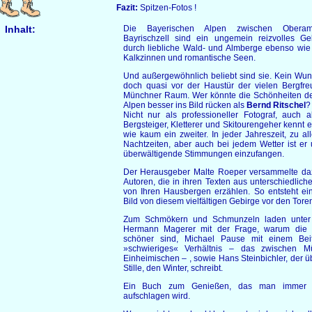
Fazit:
Spitzen-Fotos !
Inhalt:
Die Bayerischen Alpen zwischen Obera
Bayrischzell sind ein ungemein reizvolles Ge
durch liebliche Wald- und Almberge ebenso wie 
Kalkzinnen und romantische Seen.
Und außergewöhnlich beliebt sind sie. Kein Wund
doch quasi vor der Haustür der vielen Bergf
Münchner Raum. Wer könnte die Schönheiten d
Alpen besser ins Bild rücken als
Bernd Ritschel
Nicht nur als professioneller Fotograf, auch al
Bergsteiger, Kletterer und Skitourengeher kennt 
wie kaum ein zweiter. In jeder Jahreszeit, zu a
Nachtzeiten, aber auch bei jedem Wetter ist er
überwältigende Stimmungen einzufangen.
Der Herausgeber Malte Roeper versammelte da
Autoren, die in ihren Texten aus unterschiedlich
von Ihren Hausbergen erzählen. So entsteht e
Bild von diesem vielfältigen Gebirge vor den Tor
Zum Schmökern und Schmunzeln laden unter
Hermann Magerer mit der Frage, warum die 
schöner sind, Michael Pause mit einem Bei
»schwieriges« Verhältnis – das zwischen 
Einheimischen – , sowie Hans Steinbichler, der üb
Stille, den Winter, schreibt.
Ein Buch zum Genießen, das man immer 
aufschlagen wird.