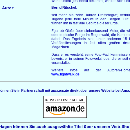
Wer es nicht geschenkt bekommt, wird es sich sel
Autor:
Bernd Ritschel
,
seit mehr als zehn Jahren Profifotograf, verbri
Jugend jede freie Minute in den Bergen. Gut
führten ihn in fast alle Gebirge dieser Erde.
Egal ob Gipfel über siebentausend Meter, die win
oder tropische Berge im Regenwald, die Kamera
dabei. Das Ergebnis sind unter anderem 15 
Veröffentlichungen in fast allen großen deu
Magazinen.
Dass er es versteht, seine Foto-Fachkenntnisse 
beweist er in seinen Fotoworkshops, die er seit
veranstaltet.
Weitere Infos auf der Autoren-Hom
www.lightwalk.de
.
können Sie in Partnerschaft mit
amazon.de
direkt über unsere Website bei Amaz
rlagen können Sie auch ausgewählte Titel über unseren Web-Shop 