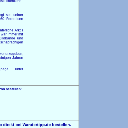
bst schenken!
ngt seit seiner
 60 Fernreisen
terliche Arktis
 war immer mit
Bildbände und
tschsprachigen
weiterzugeben,
 einigen Jahren
epage unter
on bestellen:
direkt bei Wandertipp.de bestellen.