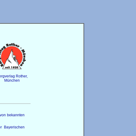
rgverlag Rother,
München
n von bekannten
er Bayerischen