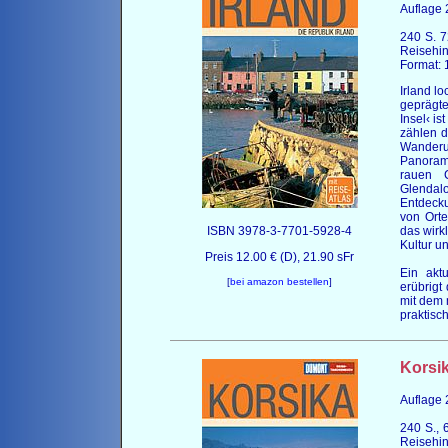
Auflage
240 S. 72
Reisehin
Format: 
Irland lo
geprägte
Insel‹ is
zählen d
Wanderun
Panorama
rauen C
Glendal
Entdecku
von Ort
ISBN 3978-3-7701-5928-4
das wirk
Kultur u
Preis 12.00 € (D), 21.90 sFr
Ein aktu
[
bei amazon bestellen
]
erübrigt
mit dem 
praktisc
Korsi
Auflage
240 S., 6
Reisehin