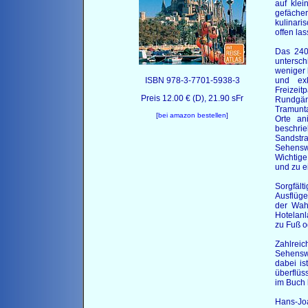
auf kle
gefächer
kulinar
offen las
Das 240
untersch
weniger 
ISBN 978-3-7701-5938-3
und exk
Freizeit
Preis 12.00 € (D), 21.90 sFr
Rundgäng
Tramunta
[
bei amazon bestellen
]
Orte an
beschri
Sandst
Sehenswü
Wichtige
und zu e
Sorgfäl
Ausflüg
der Wahl
Hotelanl
zu Fuß o
Zahlreic
Sehenswü
dabei is
überflüs
im Buch 
Hans-Jo