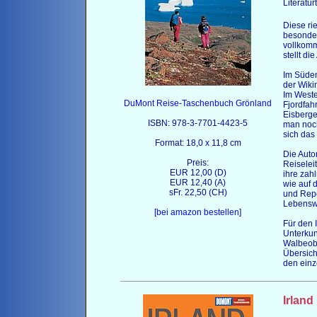
Literatur
Diese rie
besonder
vollkomm
stellt di
Im Süden
der Wiki
Im Westen
DuMont Reise-Taschenbuch Grönland
Fjordfah
Eisberge
ISBN: 978-3-7701-4423-5
man noch
sich das 
Format: 18,0 x 11,8 cm
Die Auto
Preis:
Reiselei
EUR 12,00 (D)
ihre zah
EUR 12,40 (A)
wie auf 
sFr. 22,50 (CH)
und Repo
Lebenswe
[
bei amazon bestellen
]
Für den I
Unterkun
Walbeoba
Übersich
den einz
Irland