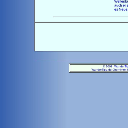
Weltenbu
auch er 
es Neues
© 2008
WanderTi
WanderTipp.de übernimmt ke