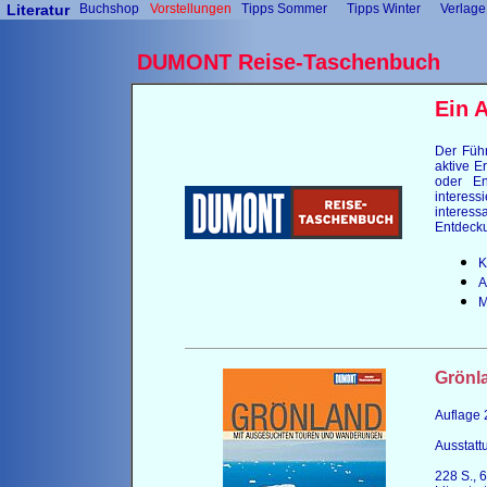
Literatur
Buchshop
Vorstellungen
Tipps Sommer
Tipps Winter
Verlage
DUMONT Reise-Taschenbuch
Ein 
Der Führ
aktive E
oder En
interes
interes
Entdecku
K
A
M
Grönl
Auflage
Ausstatt
228 S., 6