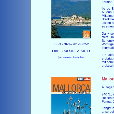
Format: 
Ile de B
Autorin 
Mittelme
Städtche
lassen s
zu einem
Dank se
stets m
Sehenswü
ISBN 978-3-7701-6082-2
Wichtige
Informat
Preis 12.00 € (D), 21.90 sFr
Ein aktu
[
bei amazon bestellen
]
erübrigt
mit dem 
praktisc
Mallor
Auflage
240 S., 7
Reisehin
Format: 
Längst h
anspruchs