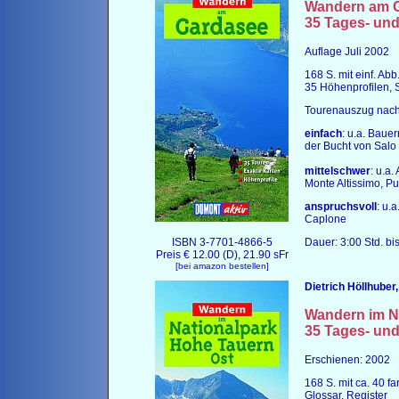
Wandern am
35 Tages- un
Auflage Juli 2002
168 S. mit einf. Ab
35 Höhenprofilen, S
Tourenauszug nach 
einfach
: u.a. Baue
der Bucht von Salo
mittelschwer
: u.a
Monte Altissimo, Pu
anspruchsvoll
: u.
Caplone
ISBN 3-7701-4866-5
Dauer: 3:00 Std. bis
Preis € 12.00 (D), 21.90 sFr
[
bei amazon bestellen
]
Dietrich Höllhuber,
Wandern im N
35 Tages- un
Erschienen: 2002
168 S. mit ca. 40 f
Glossar, Register