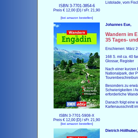
Listolade, vom Fisc
ISBN 3-7701-3854-6
Preis € 12,00 [D] / sFr. 21,90
[
bei amazon bestellen
]
Johannes Eue,
Wandern im
E
35 Tages- un
Erschienen: März 
168 S. mit ca. 40 f
Glossar, Register
Nach einer kurzen
Nationalpark, der
Tourenbeschreibu
Besonders zu erwäh
Schwierigkeiten / A
erforderliche Wand
Danach folgt eine w
Kartenausschnitt im
ISBN 3-7701-5908-X
Preis € 12,00 [D] / sFr. 21,90
[
bei amazon bestellen
]
Dietrich Höllhuber,