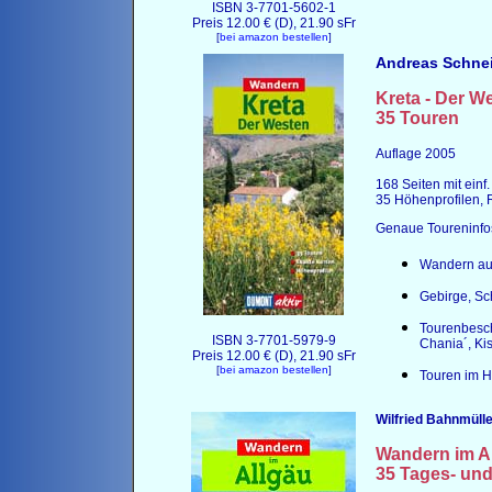
ISBN 3-7701-5602-1
Preis 12.00 € (D), 21.90 sFr
[
bei amazon bestellen
]
Andreas Schne
Kreta - Der W
35 Touren
Auflage 2005
168 Seiten mit einf.
35 Höhenprofilen, 
Genaue Toureninfo
Wandern auf
Gebirge, S
Tourenbesch
ISBN 3-7701-5979-9
Chania´, Ki
Preis 12.00 € (D), 21.90 sFr
[
bei amazon bestellen
]
Touren im H
Wilfried Bahnmülle
Wandern im
A
35 Tages- un