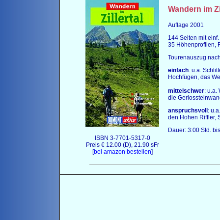
Wandern im
Zi
Auflage 2001
144 Seiten mit einf
35 Höhenprofilen, 
Tourenauszug nach 
einfach
: u.a. Schl
Hochfügen, das Wei
mittelschwer
: u.a
die Gerlossteinwand
anspruchsvoll
: u.
den Hohen Riffler,
Dauer: 3:00 Std. bis
ISBN 3-7701-5317-0
Preis € 12.00 (D), 21.90 sFr
[
bei amazon bestellen
]