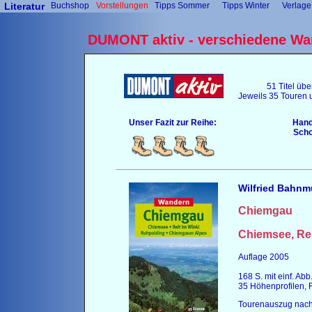
Literatur
Buchshop
Vorstellungen
Tipps Sommer
Tipps Winter
Verlage
DUMONT aktiv - verschiedene Wa
51 Titel üb
Jeweils 35 Touren 
Unser Fazit zur Reihe:
Hand
Scho
Wilfried Bahnmü
Chiemgau
Chiemsee, Rei
Auflage 2005
168 S. mit einf. Abb
35 Höhenprofilen, 
Tourenauszug nach 