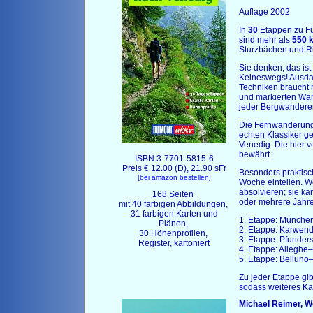
Auflage 2002
In
30
Etappen zu Fu
sind mehr als
550 
Sturzbächen und Ri
Sie denken, das ist
Keineswegs! Ausdaue
Techniken braucht 
und markierten Wan
jeder Bergwanderer
Die Fernwanderung 
echten Klassiker g
Venedig. Die hier vo
bewährt.
ISBN
3-7701-5815-6
Preis € 12.00 (D), 21.90 sFr
Besonders praktisch:
[
bei amazon bestellen
]
Woche einteilen. W
absolvieren; sie ka
168 Seiten
oder mehrere Jahre 
mit 40 farbigen Abbildungen,
31 farbigen Karten und
1. Etappe: München
Plänen,
2. Etappe: Karwend
30 Höhenprofilen,
3. Etappe: Pfunders
Register, kartoniert
4. Etappe: Alleghe–
5. Etappe: Belluno
Zu jeder Etappe gib
sodass weiteres Kar
Michael Reimer, W