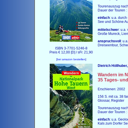
Tourenauszug nach 
Dauer der Touren : 3
einfach
: u.a. durc
See und Schöne Au
mittelschwer
: u.a
Große Mureck, Lie
anspruchsvoll
: u.
Dreiseentour, Sch
ISBN 3-7701-5246-8
Preis € 12,00 [D] / sFr. 21,90
[
bei amazon bestellen
]
Dietrich Höllhuber,
Wandern im N
35 Tages- un
Erschienen: 2002
156 S. mit ca. 38 f
Glossar, Register
Tourenauszug nach 
Dauer der Touren : 3
einfach
: u.a. Geol
Kals zum Dorfer Se