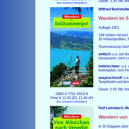
Dauer: 3:30 Std. bis
[
bei amazon bestellen
]
Wilfried Bahnmülle
Wandern im
S
Auflage 2001
168 Seiten mit einf
35 Höhenprofilen, 
Tourenauszug nach 
einfach
: u.a. auf 
Gosauseen, vom Lo
mittelschwer
: u.a
Kulmspitze, vom Fe
anspruchsvoll
: u.
Tauplitzalm auf de
Dauer: 2:45 Std. bis
ISBN
3-7701-5815-6
Preis € 12.00 (D), 21.90 sFr
[
bei amazon bestellen
]
Ralf Lamsbach, M
Wandern von
In 30 Etappen über