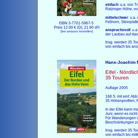
einfach
: u.a. von 
Ratzinger Höhe, vo
mittelschwer
: u.a.
Fellhorn, Steinplatt
ISBN 3-7701-5967-5
Preis 12.00 € (D), 21.90 sFr
anspruchsvoll
: u.
[
bei amazon bestellen
]
der Laubau auf da
Insg. werden 35 Tour
von einfach bis ans
Hans-Joachim 
Eifel - Nördl
35 Touren
Auflage 2005
168 S. mit einf. Abb
35 Höhenprofilen, 
In der Eifel kann m
Juni, wenn es nicht 
Für Wanderungen im
Beschränkungen zu
Insg. werden 35 Tour
von einfach bis mit