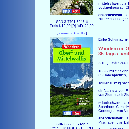
mittelschwer
: u.a
Lucknerhaus zur Gl
anspruchsvoll
: u.
zur Reichenberger 
ISBN 3-7701-5245-X
Preis € 12,00 [D] / sFr. 21,90
[
bei amazon bestellen
]
Erika Schumacher
Wandern im
O
35 Tages- un
Auflage März 2001
168 S. mit einf. Ab
35 Höhenprofilen, 
Tourenauszug nach 
einfach
: u.a. von
von Sierre nach Si
mittelschwer
: u.a
Sparrhorn, Gemmiwa
Gornergrat, von Mon
anspruchsvoll
: u.
Mischabelhütte, Ba
ISBN 3-7701-5322-7
Preis € 12.00 (D), 21.90 sFr