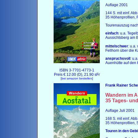
Auflage 2001
144 S. mit einf. Ab
35 Höhenprofilen, 
Tourenauszug nach 
einfach
: u.a. Tege
Aussichtsberg am 
mittelschwer
: u.a
Fellhorn über die
anspruchsvoll
: u.
Auenhütte auf den 
ISBN 3-7701-4773-1
Preis € 12.00 (D), 21.90 sFr
[
bei amazon bestellen
]
Frank Rainer Sche
Wandern im
A
35 Tages- un
Auflage Juli 2001
168 S. mit einf. Ab
35 Höhenprofilen, S
Touren in den Gebi