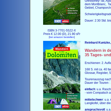
Gressoney-Tal, Ayas
dem Montblanc, Tal
Gebiet, Champorch
Schwierigkeitsgrade
Dauer: 2:30 Std. bi
ISBN 3-7701-5522-X
Preis € 12.00 (D), 21.90 sFr
[
bei amazon bestellen
]
Reinhard Kuntzke,
Wandern in d
35 Tages- un
Erschienen: 2. Auf
168 S. mit ca. 40 f
Glossar, Register, 
Tourenauszug nach 
Dauer der Touren : 2
einfach
: u.a. Ras
- vom Compatsch au
mittelschwer
: u.a
Langkofel, über di
anspruchsvoll
: u.