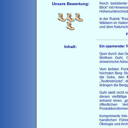
Unsere Bewertung:
Reich bebilderte
Blick" mit Hinweis
Höhenunterschiede
In der Rubrik "R
Wäldern im Nation
und dem Natursch
F
Inhalt:
Ein spannender T
Quer durch das Ge
Wolfram Guhl, G
slowenische Adria
Vom tiefsten Pun
höchsten Berg S
die Soèa, den f
„Teufelsbrücke“, 
drängen die Berggi
Guhl stellt nicht
dieses vielfältig
anhand eines „g
öffentlichen V
Produktionsformen 
Komprimierte Info
handlichen Führ
Ökologie und Archi