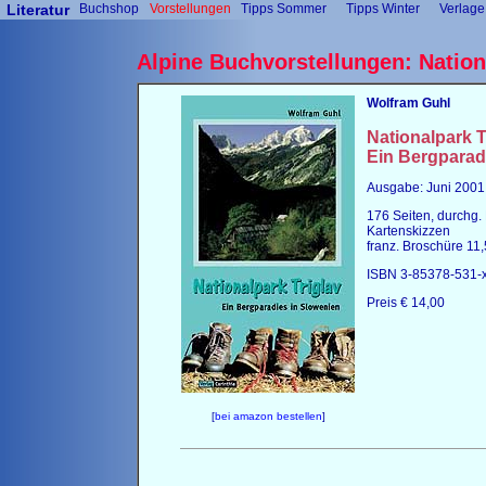
Literatur
Buchshop
Vorstellungen
Tipps Sommer
Tipps Winter
Verlage
Alpine Buchvorstellungen: Nation
Wolfram Guhl
Nationalpark T
Ein Bergparad
Ausgabe: Juni 2001
176 Seiten, durchg.
Kartenskizzen
franz. Broschüre 11,
ISBN 3-85378-531-
Preis € 14,00
[
bei amazon bestellen
]