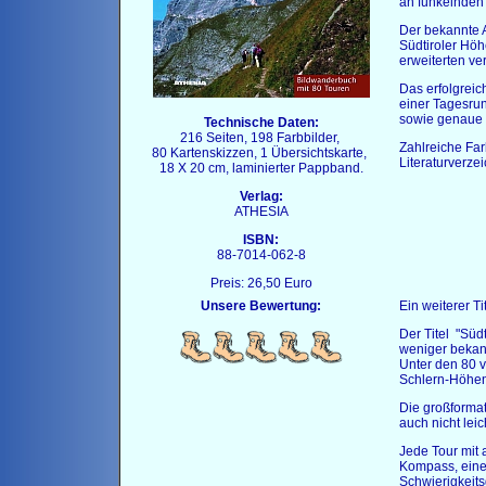
an funkelnden 
Der bekannte A
Südtiroler Höh
erweiterten ve
Das erfolgrei
einer Tagesru
sowie genaue 
Technische Daten:
216 Seiten, 198 Farbbilder,
Zahlreiche Far
80 Kartenskizzen, 1 Übersichtskarte,
Literaturverze
18 X 20 cm, laminierter Pappband.
Verlag:
ATHESIA
ISBN:
88-7014-062-8
Preis: 26,50 Euro
Unsere Bewertung:
Ein weiterer T
Der Titel "Sü
weniger beka
Unter den 80 
Schlern-Höhen
Die großforma
auch nicht leich
Jede Tour mit 
Kompass, eine
Schwierigkeit