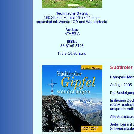
Technische Daten:
160 Seiten, Format 16,5 x 24,0 cm,
broschiert mit Wander-CD und Wanderkarte
Verlag:
ATHESIA
ISBN:
88-8266-3108
Preis: 16,50 Euro
Südtirole
Hanspaul Men
Auflage 2005
Die Besteigung
In diesem Bu
relativ niedri
anspruchsvoll
Alle Anstiegsro
Jede Tour mit
Schwierigkeit