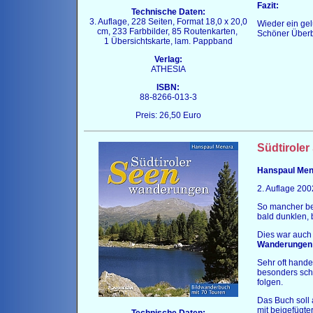
Fazit:
Technische Daten:
3. Auflage, 228 Seiten, Format 18,0 x 20,0
Wieder ein ge
cm, 233 Farbbilder, 85 Routenkarten,
Schöner Überbl
1 Übersichtskarte, lam. Pappband
Verlag:
ATHESIA
ISBN:
88-8266-013-3
Preis: 26,50 Euro
Südtirole
Hanspaul Men
2. Auflage 200
So mancher beg
bald dunklen, 
Dies war auch
Wanderungen
Sehr oft hand
besonders sch
folgen.
Das Buch soll 
mit beigefügte