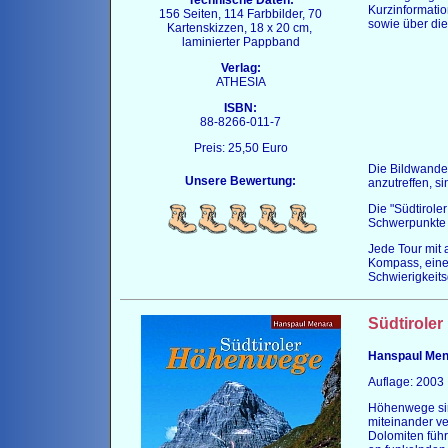
Technische Daten:
Kurzinformati
156 Seiten, 114 Farbbilder, 70
sowie über di
Kartenskizzen, 18 x 20 cm,
laminierter Pappband
Verlag:
ATHESIA
ISBN:
88-8266-011-7
Preis: 25,50 Euro
Die Bildwander
Unsere Bewertung:
anzutreffen, s
Die "Südtirole
Schwerpunkte m
Jede Tour mit 
Kompass, eine
Schwierigkeit
Südtirole
Hanspaul Men
Auflage: 2003
Höhenwege sin
miteinander ve
Dolomiten füh