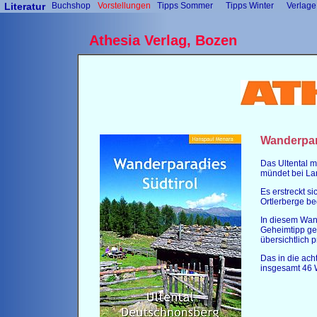
Literatur
Buchshop
Vorstellungen
Tipps Sommer
Tipps Winter
Verlage
Athesia Verlag, Bozen
Wanderpara
Das Ultental m
mündet bei Lan
Es erstreckt s
Ortlerberge be
In diesem Wan
Geheimtipp ge
übersichtlich p
Das in die ach
insgesamt 46 