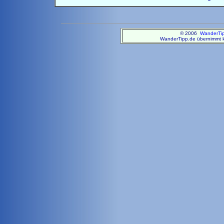
© 2006
WanderTi
WanderTipp.de übernimmt ke