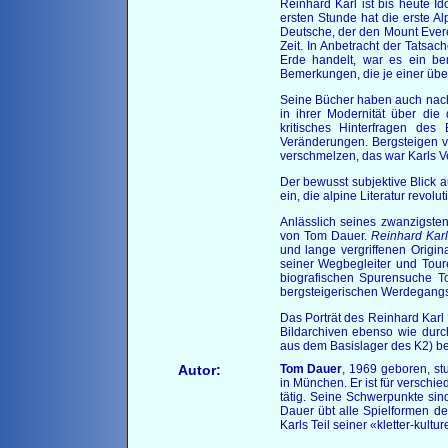
Reinhard Karl ist bis heute Id
ersten Stunde hat die erste A
Deutsche, der den Mount Everes
Zeit. In Anbetracht der Tatsa
Erde handelt, war es ein bem
Bemerkungen, die je einer übe
Seine Bücher haben auch nach
in ihrer Modernität über die
kritisches Hinterfragen des 
Veränderungen. Bergsteigen vo
verschmelzen, das war Karls Ve
Der bewusst subjektive Blick 
ein, die alpine Literatur revolu
Anlässlich seines zwanzigste
von Tom Dauer.
Reinhard Kar
und lange vergriffenen Origi
seiner Wegbegleiter und Tour
biografischen Spurensuche T
bergsteigerischen Werdegang
Das Porträt des Reinhard Karl
Bildarchiven ebenso wie durc
aus dem Basislager des K2) b
Autor:
Tom Dauer
, 1969 geboren, stud
in München. Er ist für verschi
tätig. Seine Schwerpunkte si
Dauer übt alle Spielformen de
Karls Teil seiner «kletter-kultu