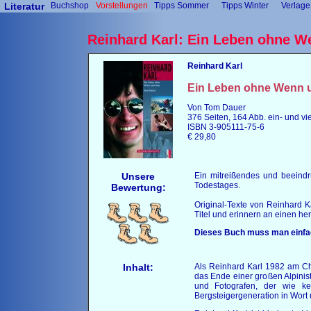
Literatur
Buchshop
Vorstellungen
Tipps Sommer
Tipps Winter
Verlage
Reinhard Karl: Ein Leben ohne W
Reinhard Karl
Ein Leben ohne Wenn 
Von Tom Dauer
376 Seiten, 164 Abb. ein- und vie
ISBN 3-905111-75-6
€ 29,80
Unsere
Ein mitreißendes und beeind
Todestages.
Bewertung:
Original-Texte von Reinhard K
Titel und erinnern an einen her
Dieses Buch muss man einfa
Inhalt:
Als Reinhard Karl 1982 am Ch
das Ende einer großen Alpinist
und Fotografen, der wie ke
Bergsteigergeneration in Wort 