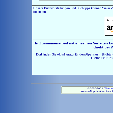
Unsere Buchvorstellungen und Buchtipps können Sie in Pa
bestellen.
In Zusammenarbeit mit einzelnen Verlagen k
direkt bei 
Dort finden Sie Alpinliteratur für den Alpenraum, Bildb
Literatur zur T
© 2000-2003
Wander
WanderTipp.de übernimmt ke