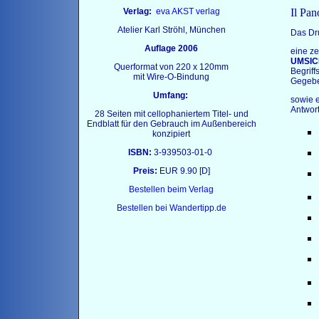
Verlag:
eva AKST verlag
Il Pa
Atelier Karl Ströhl, München
Das Dr
Auflage 2006
eine ze
UMSIC
Querformat von 220 x 120mm
Begrif
mit Wire-O-Bindung
Gegebe
Umfang:
sowie 
Antwor
28 Seiten mit cellophaniertem Titel- und
Endblatt für den Gebrauch im Außenbereich
konzipiert
ISBN:
3-939503-01-0
Preis:
EUR 9.90 [D]
Bestellen beim Verlag
Bestellen bei Wandertipp.de