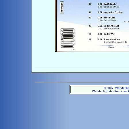
© 2007
WanderTi
WanderTipp.de übernimmt ke